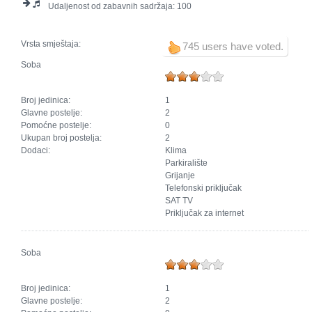
Udaljenost od zabavnih sadržaja:
100
Vrsta smještaja:
745 users have voted.
Soba
Broj jedinica:
1
Glavne postelje:
2
Pomoćne postelje:
0
Ukupan broj postelja:
2
Dodaci:
Klima
Parkiralište
Grijanje
Telefonski priključak
SAT TV
Priključak za internet
Soba
Broj jedinica:
1
Glavne postelje:
2