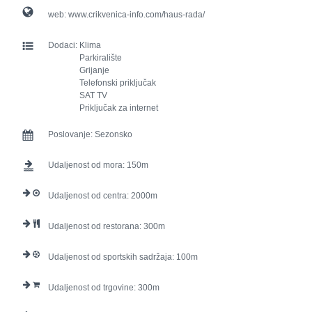
web:
www.crikvenica-info.com/haus-rada/
Dodaci:
Klima
Parkiralište
Grijanje
Telefonski priključak
SAT TV
Priključak za internet
Poslovanje:
Sezonsko
Udaljenost od mora:
150
Udaljenost od centra:
2000
Udaljenost od restorana:
300
Udaljenost od sportskih sadržaja:
100
Udaljenost od trgovine:
300