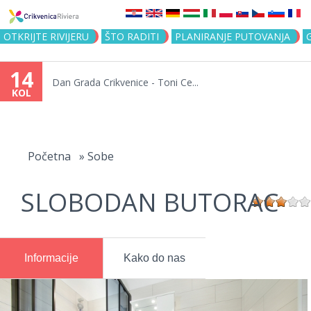
Jump to navigation
OTKRIJTE RIVIJERU
ŠTO RADITI
PLANIRANJE PUTOVANJA
14
Dan Grada Crikvenice - Toni Ce...
KOL
Vi
ste
Početna
»
Sobe
ovdje
SLOBODAN BUTORAC
Informacije
Kako do nas