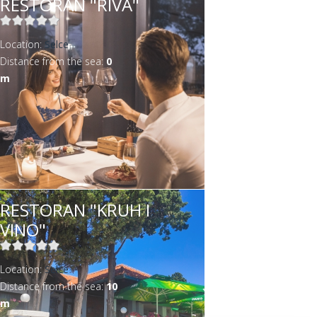
RESTORAN "RIVA"
Location:
Selce
Distance from the sea:
0
m
RESTORAN "KRUH I
VINO"
Location:
Selce
Distance from the sea:
10
m