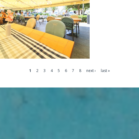
Distance from the sea:
20
m
1
2
3
4
5
6
7
8
next ›
last »
Pages