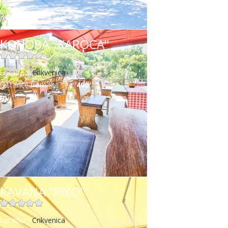
KONOBA "KAROCA"
Location:
Crikvenica
Distance from the sea:
400
m
KAVANA "PIKO"
Location:
Crikvenica