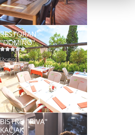
RESTORAN
"DOMINO"
Location:
Dramalj
Distance from the sea:
100
m
BISTRO "RIVA"
KAČJAK