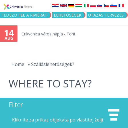
Jump to navigation
FEDEZD FEL A RIVIÉRÁT
LEHETŐSÉGEK
UTAZÁS TERVEZÉS
14
Crikvenica város napja - Toni...
AUG
You
are
Home
»
Szálláslehetőségek?
here
WHERE TO STAY?
Filter
Kliknite za prikaz objekata po vlastitoj želji.