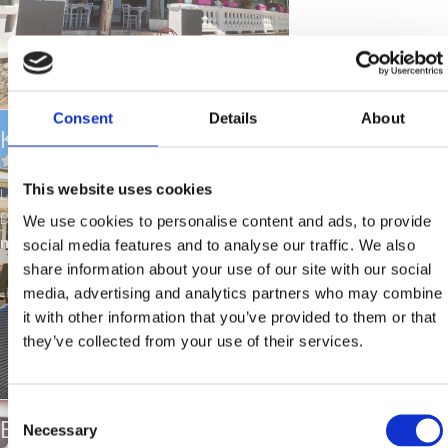
Consent
Details
About
KONOBA "MASLINA"
This website uses cookies
Location:
Crikvenica
Distance from the sea:
100
We use cookies to personalise content and ads, to provide
m
social media features and to analyse our traffic. We also
share information about your use of our site with our social
media, advertising and analytics partners who may combine
it with other information that you’ve provided to them or that
they’ve collected from your use of their services.
Consent
BUFFET "TEA"
Necessary
Selection