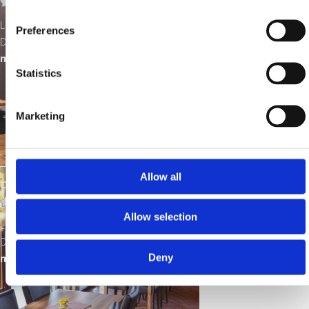
Location:
Crikvenica
Preferences
Distance from the sea:
10
m
Statistics
Marketing
Allow all
PIZZERIA "GUŠTI"
Allow selection
Location:
Crikvenica
Distance from the sea:
300
Deny
m