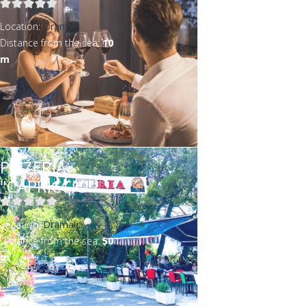
Location:
Dramalj
Distance from the sea:
10
m
PIZZERIA
"CAPRICCIO"
Location:
Dramalj
Distance from the sea:
50
m