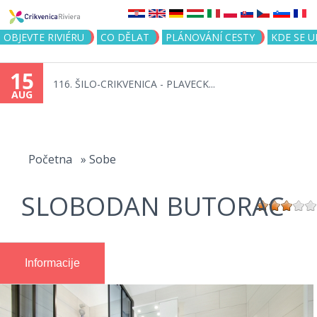
Jump to navigation
OBJEVTE RIVIÉRU
CO DĚLAT
PLÁNOVÁNÍ CESTY
KDE SE 
15
116. ŠILO-CRIKVENICA - PLAVECK...
AUG
You
are
Početna
»
Sobe
here
SLOBODAN BUTORAC
Informacije