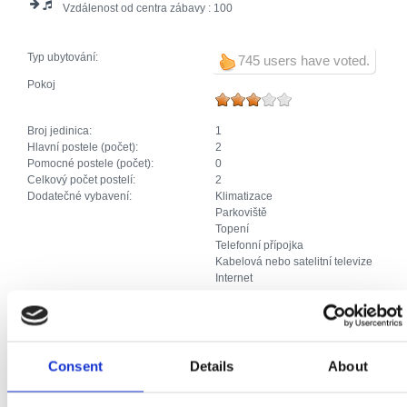
Vzdálenost od centra zábavy :
100
Typ ubytování:
745 users have voted.
Pokoj
Broj jedinica:
1
Hlavní postele (počet):
2
Pomocné postele (počet):
0
Celkový počet postelí:
2
Dodatečné vybavení:
Klimatizace
Parkoviště
Topení
Telefonní přípojka
Kabelová nebo satelitní televize
Internet
Pokoj
Consent
Details
About
Broj jedinica:
1
Hlavní postele (počet):
2