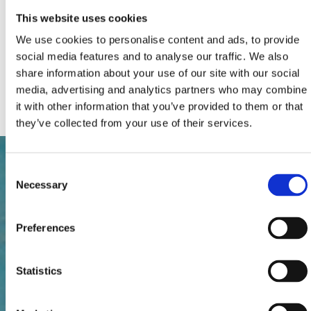
Pomocné postele (počet):
0
Celkový počet postelí:
2
This website uses cookies
Dodatečné vybavení:
Klimatizace
We use cookies to personalise content and ads, to provide
Parkoviště
Topení
social media features and to analyse our traffic. We also
Telefonní přípojka
share information about your use of our site with our social
Kabelová nebo satelitní televize
media, advertising and analytics partners who may combine
Internet
it with other information that you’ve provided to them or that
they’ve collected from your use of their services.
Consent
Necessary
Selection
Preferences
Statistics