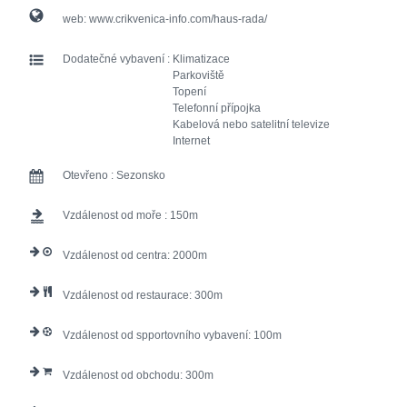
web:
www.crikvenica-info.com/haus-rada/
Dodatečné vybavení :
Klimatizace
Parkoviště
Topení
Telefonní přípojka
Kabelová nebo satelitní televize
Internet
Otevřeno :
Sezonsko
Vzdálenost od moře :
150
Vzdálenost od centra:
2000
Vzdálenost od restaurace:
300
Vzdálenost od spportovního vybavení:
100
Vzdálenost od obchodu:
300