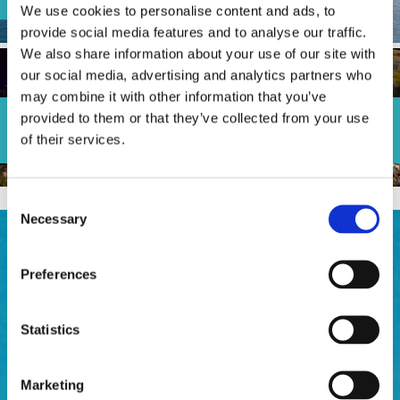
We use cookies to personalise content and ads, to
provide social media features and to analyse our traffic.
We also share information about your use of our site with
our social media, advertising and analytics partners who
may combine it with other information that you’ve
Crikvenica város napja - Toni Cetinski, Funky
provided to them or that they’ve collected from your use
Town and Ivana Kindl
of their services.
Consent
Necessary
Selection
Preferences
Statistics
Marketing