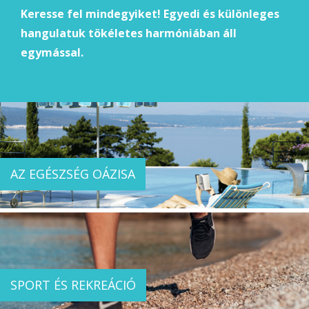
Keresse fel mindegyiket! Egyedi és különleges
hangulatuk tökéletes harmóniában áll
egymással.
AZ EGÉSZSÉG OÁZISA
SPORT ÉS REKREÁCIÓ