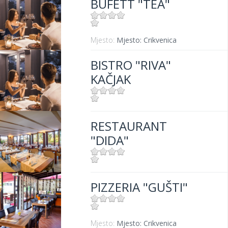
BÜFETT "TEA"
Udaljenost od mora:
10 m
Mjesto:
Mjesto: Crikvenica
BISTRO "RIVA"
KAČJAK
Mjesto:
Mjesto: Dramalj
RESTAURANT
Udaljenost od mora:
10 m
"DIDA"
Mjesto:
Mjesto: Crikvenica
PIZZERIA "GUŠTI"
Udaljenost od mora:
50 m
Mjesto:
Mjesto: Crikvenica