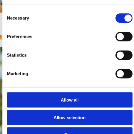
Mjesto:
Mjesto: Crikvenica
Consent
Udaljenost od mora:
50 m
Necessary
Selection
1
2
3
4
5
6
7
8
9
…
next ›
last »
Pages
Preferences
Statistics
Marketing
Allow all
Allow selection