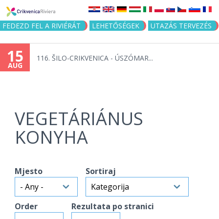
Jump to navigation
FEDEZD FEL A RIVIÉRÁT
LEHETŐSÉGEK
UTAZÁS TERVEZÉS
15
116. ŠILO-CRIKVENICA - ÚSZÓMAR...
AUG
VEGETÁRIÁNUS
KONYHA
Mjesto
Sortiraj
Order
Rezultata po stranici