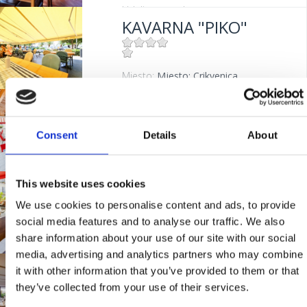
Udaljenost od mora:
300 m
KAVARNA "PIKO"
Mjesto:
Mjesto: Crikvenica
Udaljenost od mora:
20 m
RESTAURANT
"SELINA"
Consent
Details
About
Mjesto:
Mjesto: Jadranovo
This website uses cookies
KONOBA "KAROCA"
We use cookies to personalise content and ads, to provide
social media features and to analyse our traffic. We also
share information about your use of our site with our social
Mjesto:
Mjesto: Crikvenica
media, advertising and analytics partners who may combine
Udaljenost od mora:
400 m
RESTAURACE "DIDA"
it with other information that you’ve provided to them or that
they’ve collected from your use of their services.