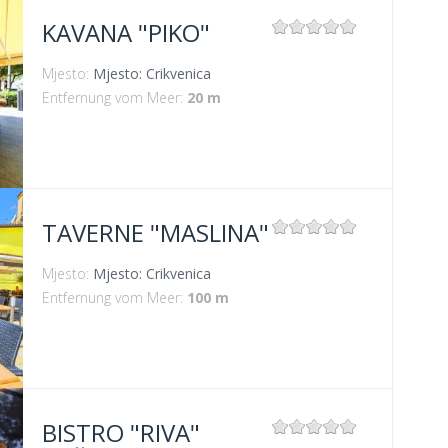
KAVANA "PIKO"
Mjesto:
Mjesto: Crikvenica
Entfernung vom Meer:
20 m
TAVERNE "MASLINA"
Mjesto:
Mjesto: Crikvenica
Entfernung vom Meer:
100 m
BISTRO "RIVA"