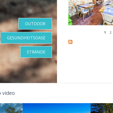
OUTDOOR
1
2
Pages
GESUNDHEITSOASE
STRÄNDE
 video