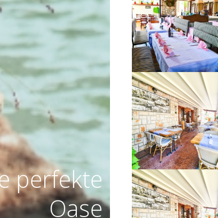
VIŠE INFORMACIJA
VIŠE INFORMACIJA
re perfekte
Oase
VIŠE INFORMACIJA