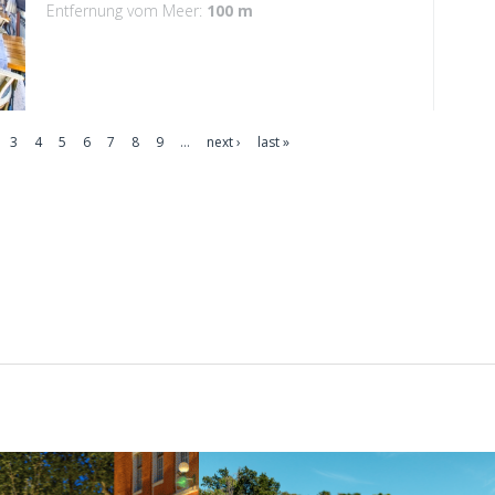
Entfernung vom Meer:
100 m
3
4
5
6
7
8
9
…
next ›
last »