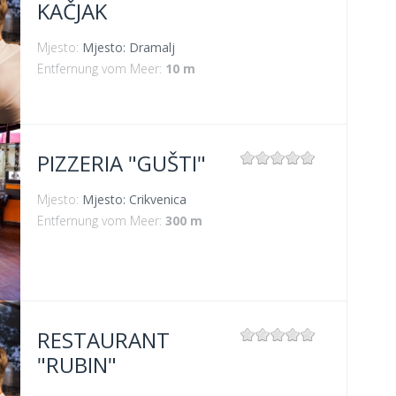
KAČJAK
Mjesto:
Mjesto: Dramalj
Entfernung vom Meer:
10 m
PIZZERIA "GUŠTI"
Mjesto:
Mjesto: Crikvenica
Entfernung vom Meer:
300 m
RESTAURANT
"RUBIN"