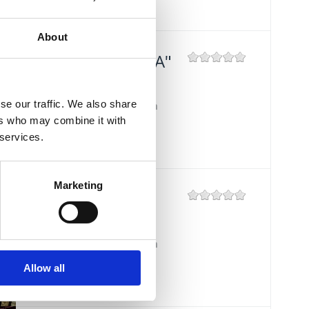
About
TAVERN "KAROCA"
Mjesto:
Mjesto: Crikvenica
se our traffic. We also share
Entfernung vom Meer:
400 m
ers who may combine it with
 services.
Marketing
BISTRO "MIKA"
Mjesto:
Mjesto: Crikvenica
Entfernung vom Meer:
400 m
Allow all