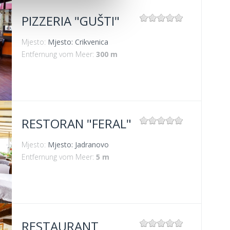
PIZZERIA "GUŠTI"
Mjesto:
Mjesto: Crikvenica
Entfernung vom Meer:
300 m
RESTORAN "FERAL"
Mjesto:
Mjesto: Jadranovo
Entfernung vom Meer:
5 m
RESTAURANT