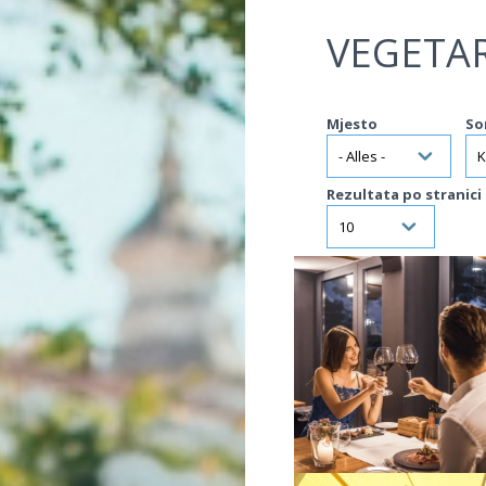
Jump to navigation
VEGETA
Mjesto
So
Rezultata po stranici
VIŠE INFORMACIJA