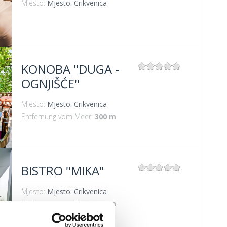
Mjesto:
Mjesto: Crikvenica
KONOBA "DUGA -
OGNJIŠĆE"
Mjesto:
Mjesto: Crikvenica
Entfernung vom Meer:
300 m
BISTRO "MIKA"
Mjesto:
Mjesto: Crikvenica
Entfernung vom Meer:
400 m