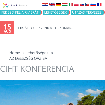
Jump to navigation
FEDEZD FEL A RIVIÉRÁT
LEHETŐSÉGEK
UTAZÁS TERVEZÉS
15
116. ŠILO-CRIKVENICA - ÚSZÓMAR...
AUG
You
are
Home
»
Lehetőségek
»
AZ EGÉSZSÉG OÁZISA
here
CIHT KONFERENCIA