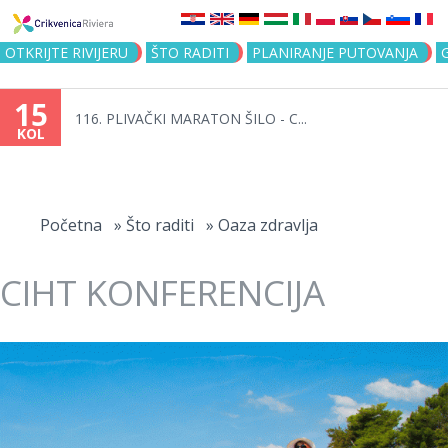
Jump to navigation
OTKRIJTE RIVIJERU
ŠTO RADITI
PLANIRANJE PUTOVANJA
15
116. PLIVAČKI MARATON ŠILO - C...
KOL
Vi
ste
Početna
»
Što raditi
»
Oaza zdravlja
ovdje
CIHT KONFERENCIJA