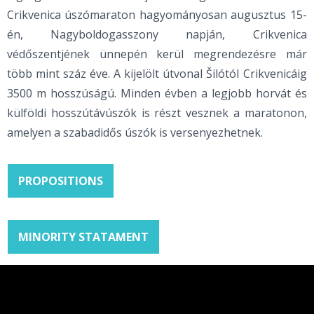
Crikvenica úszómaraton hagyományosan augusztus 15-
én, Nagyboldogasszony napján, Crikvenica
védőszentjének ünnepén kerül megrendezésre már
több mint száz éve. A kijelölt útvonal Šilótól Crikvenicáig
3500 m hosszúságú. Minden évben a legjobb horvát és
külföldi hosszútávúszók is részt vesznek a maratonon,
amelyen a szabadidős úszók is versenyezhetnek.
PROPOSITIONS
MINORITY STATAMENT