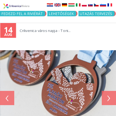
Jump to navigation
FEDEZD FEL A RIVIÉRÁT
LEHETŐSÉGEK
UTAZÁS TERVEZÉS
14
Crikvenica város napja - Toni...
AUG
‹
›