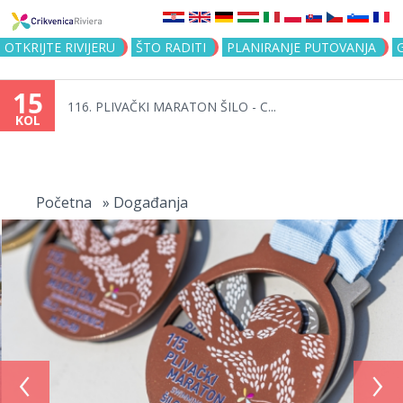
Jump to navigation
OTKRIJTE RIVIJERU
ŠTO RADITI
PLANIRANJE PUTOVANJA
15
116. PLIVAČKI MARATON ŠILO - C...
KOL
Vi
ste
Početna
»
Događanja
ovdje
‹
›