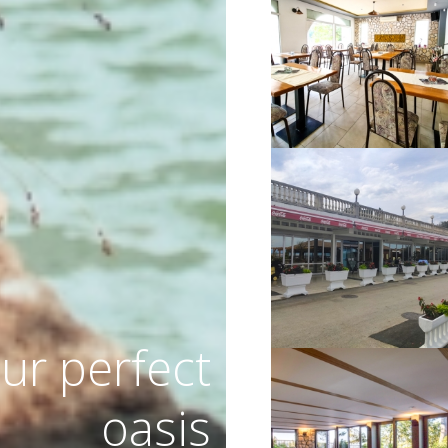
VIŠE INFORMACIJA
VIŠE INFORMACIJA
ur perfect
oasis
VIŠE INFORMACIJA