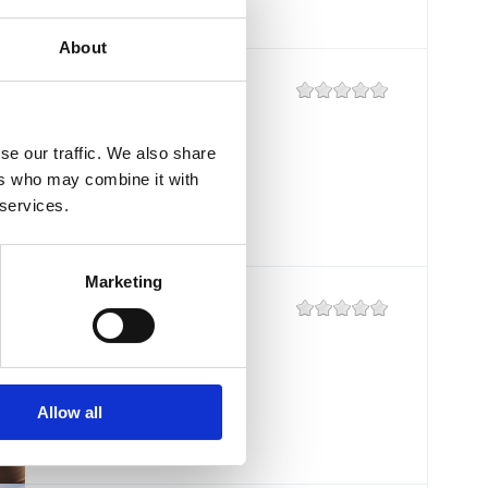
About
RESTAURACE
"KANTUNIĆ"
se our traffic. We also share
Mjesto:
Mjesto: Selce
ers who may combine it with
Udaljenost od mora:
10 m
 services.
Marketing
BISTRO "RIVA"
KAČJAK
Mjesto:
Mjesto: Dramalj
Allow all
Udaljenost od mora:
10 m