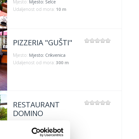
Mjesto:
Mjesto: Selce
Udaljenost od mora:
10 m
PIZZERIA "GUŠTI"
Mjesto:
Mjesto: Crikvenica
Udaljenost od mora:
300 m
RESTAURANT
DOMINO
Mjesto:
Mjesto: Dramalj