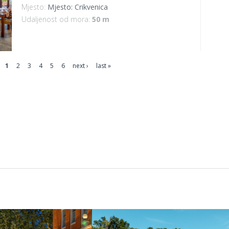
Mjesto:
Mjesto: Crikvenica
Udaljenost od mora:
50 m
1
2
3
4
5
6
next ›
last »