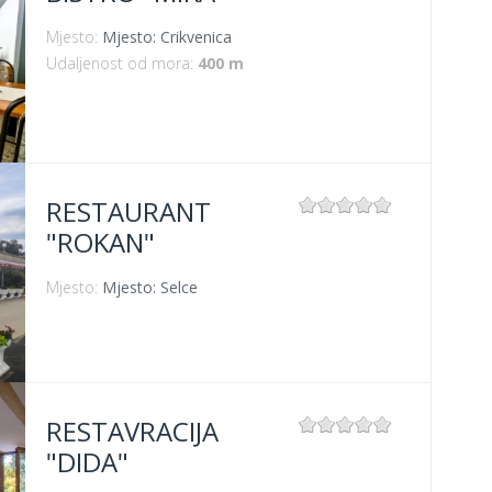
Mjesto:
Mjesto: Crikvenica
Udaljenost od mora:
400 m
RESTAURANT
"ROKAN"
Mjesto:
Mjesto: Selce
RESTAVRACIJA
"DIDA"