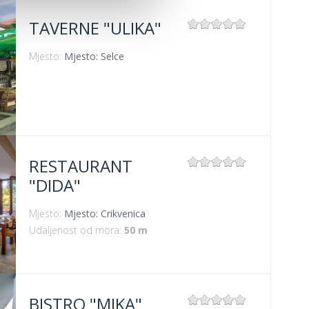
TAVERNE "ULIKA"
Mjesto:
Mjesto: Selce
RESTAURANT
"DIDA"
Mjesto:
Mjesto: Crikvenica
Udaljenost od mora:
50 m
BISTRO "MIKA"