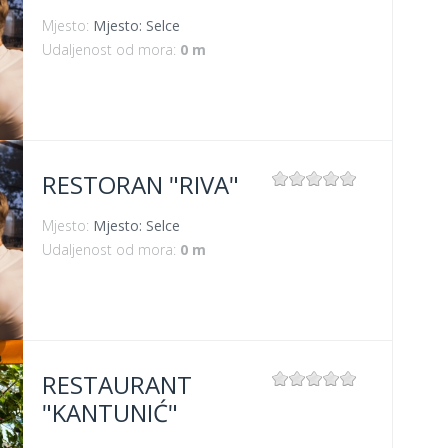
Mjesto:
Mjesto: Selce
Udaljenost od mora:
0 m
RESTORAN "RIVA"
Mjesto:
Mjesto: Selce
Udaljenost od mora:
0 m
RESTAURANT
"KANTUNIĆ"