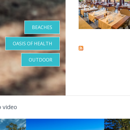
BEACHES
Pages
OASIS OF HEALTH
OUTDOOR
 video