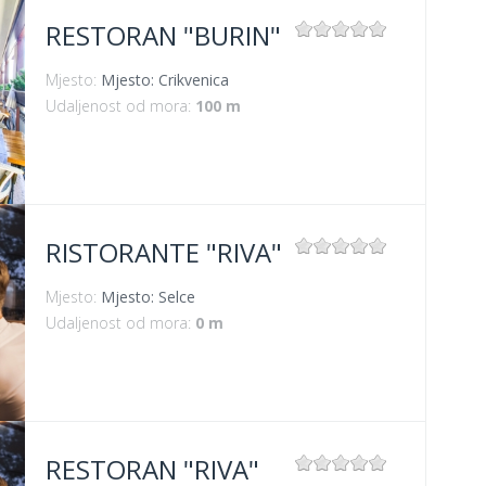
RESTORAN "BURIN"
Mjesto:
Mjesto: Crikvenica
Udaljenost od mora:
100 m
RISTORANTE "RIVA"
Mjesto:
Mjesto: Selce
Udaljenost od mora:
0 m
RESTORAN "RIVA"