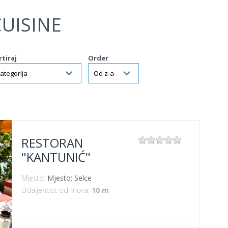
UISINE
rtiraj
Order
RESTORAN
"KANTUNIĆ"
Mjesto:
Mjesto: Selce
Udaljenost od mora:
10 m