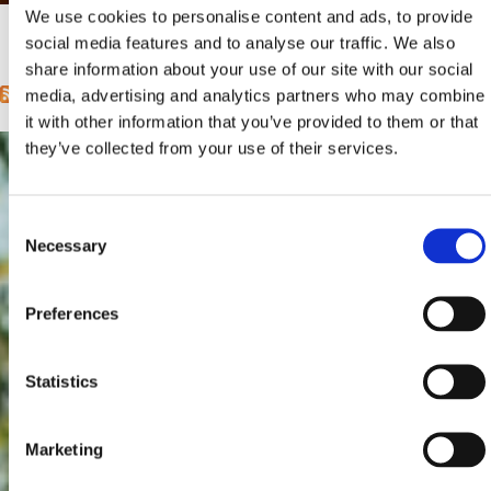
Mjesto:
Mjesto: Selce
We use cookies to personalise content and ads, to provide
Udaljenost od mora:
10 m
social media features and to analyse our traffic. We also
1
2
3
4
5
6
sljedeća ›
posljednja »
Stranice
share information about your use of our site with our social
media, advertising and analytics partners who may combine
it with other information that you’ve provided to them or that
they’ve collected from your use of their services.
Consent
Necessary
Selection
Preferences
Statistics
Marketing