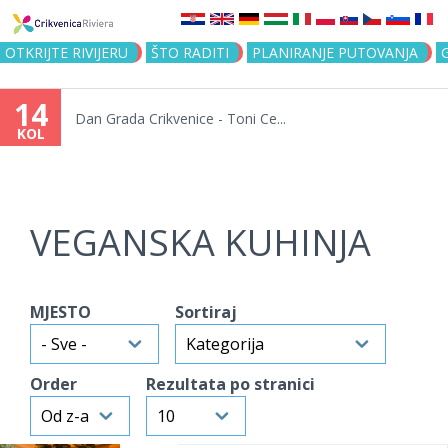
Jump to navigation
OTKRIJTE RIVIJERU
ŠTO RADITI
PLANIRANJE PUTOVANJA
14
Dan Grada Crikvenice - Toni Ce...
KOL
VEGANSKA KUHINJA
MJESTO
Sortiraj
Order
Rezultata po stranici