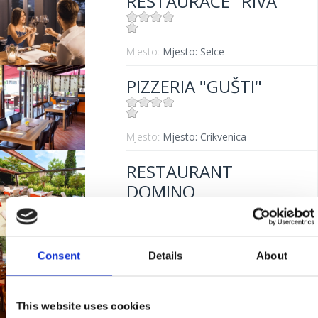
RESTAURACE "RIVA"
Mjesto:
Mjesto: Selce
Udaljenost od mora:
0 m
PIZZERIA "GUŠTI"
Mjesto:
Mjesto: Crikvenica
Udaljenost od mora:
300 m
RESTAURANT
DOMINO
Mjesto:
Mjesto: Dramalj
RESTAURANT
Consent
Details
About
"KANTUNIĆ"
This website uses cookies