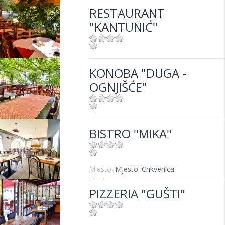
RESTAURANT
"KANTUNIĆ"
Mjesto:
Mjesto: Selce
KONOBA "DUGA -
Udaljenost od mora:
10 m
OGNJIŠĆE"
Mjesto:
Mjesto: Crikvenica
BISTRO "MIKA"
Udaljenost od mora:
300 m
Mjesto:
Mjesto: Crikvenica
Udaljenost od mora:
400 m
PIZZERIA "GUŠTI"