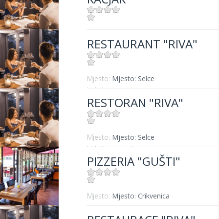
Mjesto:
Mjesto: Dramalj
RESTAURANT "RIVA"
Udaljenost od mora:
10 m
Mjesto:
Mjesto: Selce
Udaljenost od mora:
0 m
RESTORAN "RIVA"
Mjesto:
Mjesto: Selce
Udaljenost od mora:
0 m
PIZZERIA "GUŠTI"
Mjesto:
Mjesto: Crikvenica
Udaljenost od mora:
300 m