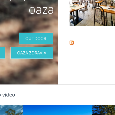
oaza
Pages
OUTDOOR
OAZA ZDRAVJA
 video