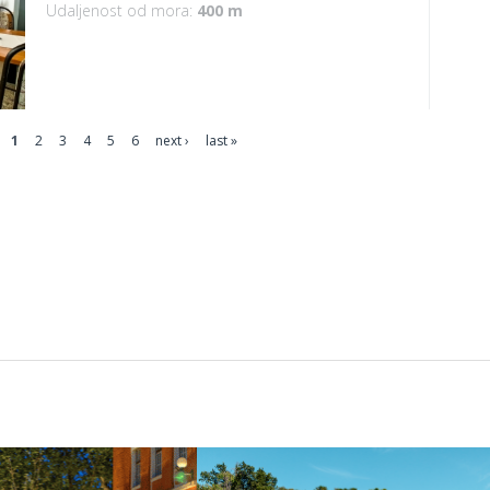
Udaljenost od mora:
400 m
1
2
3
4
5
6
next ›
last »