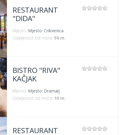
RESTAURANT
"DIDA"
Mjesto:
Mjesto: Crikvenica
Udaljenost od mora:
50 m
BISTRO "RIVA"
KAČJAK
Mjesto:
Mjesto: Dramalj
Udaljenost od mora:
10 m
RESTAURANT