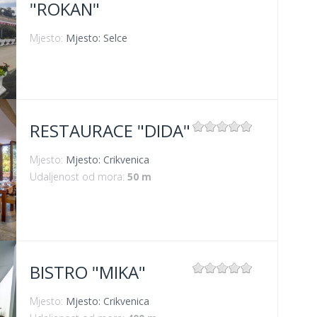
"ROKAN"
Mjesto:
Mjesto: Selce
RESTAURACE "DIDA"
Mjesto:
Mjesto: Crikvenica
Udaljenost od mora:
50 m
BISTRO "MIKA"
Mjesto:
Mjesto: Crikvenica