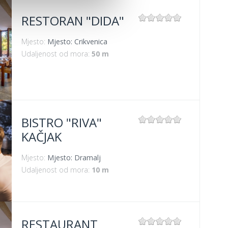
RESTORAN "DIDA"
Mjesto:
Mjesto: Crikvenica
Udaljenost od mora:
50 m
BISTRO "RIVA"
KAČJAK
Mjesto:
Mjesto: Dramalj
Udaljenost od mora:
10 m
RESTAURANT