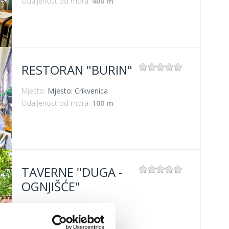
Udaljenost od mora:
400 m
RESTORAN "BURIN"
Mjesto:
Mjesto: Crikvenica
Udaljenost od mora:
100 m
TAVERNE "DUGA -
OGNJIŠĆE"
Mjesto:
Mjesto: Crikvenica
Udaljenost od mora:
300 m