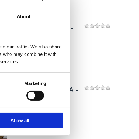
About
KONOBA "DUGA -
OGNJIŠĆE"
se our traffic. We also share
Mjesto:
Mjesto: Crikvenica
ers who may combine it with
Udaljenost od mora:
300 m
 services.
Marketing
GOSTILNA "DUGA -
OGNJIŠĆE"
Mjesto:
Mjesto: Crikvenica
Udaljenost od mora:
300 m
Allow all