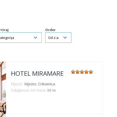
rtiraj
Order
HOTEL MIRAMARE
Mjesto:
Mjesto: Crikvenica
Udaljenost od mora:
30 m