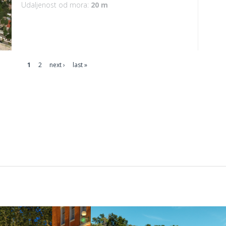
Udaljenost od mora:
20 m
1
2
next ›
last »