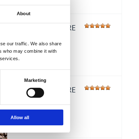
About
HOTEL MIRAMARE
Mjesto:
Mjesto: Crikvenica
se our traffic. We also share
Udaljenost od mora:
30 m
ers who may combine it with
 services.
Marketing
HOTEL MIRAMARE
Mjesto:
Mjesto: Crikvenica
Udaljenost od mora:
30 m
Allow all