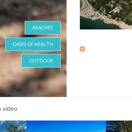
BEACHES
Pages
OASIS OF HEALTH
OUTDOOR
 video