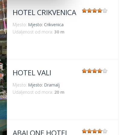
HOTEL CRIKVENICA
Mjesto:
Mjesto: Crikvenica
Udaljenost od mora:
30 m
HOTEL VALI
Mjesto:
Mjesto: Dramalj
Udaljenost od mora:
20 m
ABALONE HOTEL