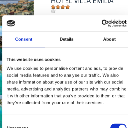
HOTEL VILLA EMILIA
Mjesto:
Mjesto: Crikvenica
Udaljenost od mora:
50 m
MARINA
Consent
Details
About
Mjesto:
Mjesto: Selce
This website uses cookies
Udaljenost od mora:
20 m m
HOTEL MARINA
We use cookies to personalise content and ads, to provide
social media features and to analyse our traffic. We also
share information about your use of our site with our social
media, advertising and analytics partners who may combine
Mjesto:
Mjesto: Selce
it with other information that you’ve provided to them or that
Udaljenost od mora:
20 m
HOTEL MARINA
they’ve collected from your use of their services.
Consent
Mjesto:
Mjesto: Selce