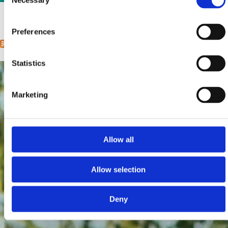
Necessary
Selection
Udaljenost od mora:
20 m
1
2
3
4
next ›
last »
Pages
Preferences
Statistics
Marketing
Allow all
Allow selection
Deny