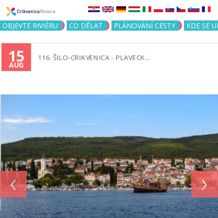
Jump to navigation
OBJEVTE RIVIÉRU
CO DĚLAT
PLÁNOVÁNÍ CESTY
KDE SE 
15
116. ŠILO-CRIKVENICA - PLAVECK...
AUG
‹
›