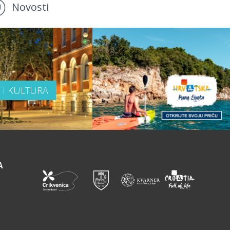
Novosti
T I KULTURA
A