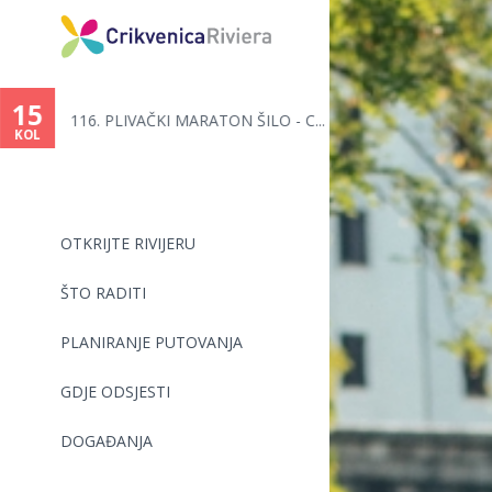
Vi
ste
15
116. PLIVAČKI MARATON ŠILO - C...
ovdje
KOL
OTKRIJTE RIVIJERU
ŠTO RADITI
PLANIRANJE PUTOVANJA
GDJE ODSJESTI
DOGAĐANJA