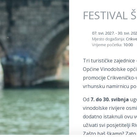
FESTIVAL 
07. svi. 2027.
-
30. svi. 20
Mjesto događanja:
Crikv
Vrijeme početka:
10:00
Tri turističke zajednic
Općine Vinodolske općin
promocije Crikveničko-v
vrhunsku namirnicu po 
Od
7. do 30. svibnja
ugo
vinodolske rivijere osm
dodatno istaknuli ovu v
uživati svi posjetitelji Ri
Zašto baš škamp? Zato j