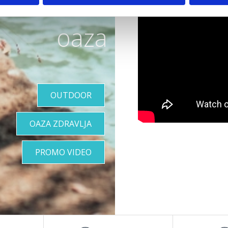
a savršena
oaza
OUTDOOR
OAZA ZDRAVLJA
PROMO VIDEO