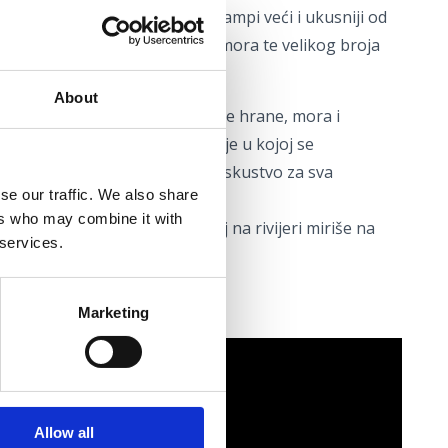
kog kanala, gdje obitavaju škampi veći i ukusniji od
zbog vrste tla, temperature mora te velikog broja
cije bočate i morske vode.
About
je prilika za sve ljubitelje dobre hrane, mora i
stvo okusa rivijere – destinacije u kojoj se
java samo kao obrok, već kao iskustvo za sva
se our traffic. We also share
ers who may combine it with
oje mjesto za stolom – svibanj na rivijeri miriše na
 services.
Marketing
Allow all