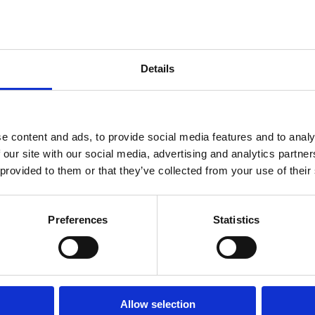
kraja, posebno Vinodols
onih u otvorenom moru 
izvora odnosno kombina
Details
Festival škampa idealna 
prirode da otkriju bogat
gastronomija ne doživl
e content and ads, to provide social media features and to analy
osjetila.
 our site with our social media, advertising and analytics partn
Gurmani, rezervirajte sv
 provided to them or that they’ve collected from your use of their
škampe!
Preferences
Statistics
Allow selection