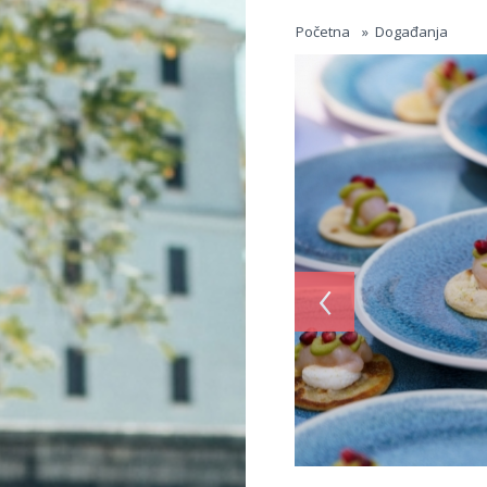
Jump to navigation
Početna
»
Događanja
‹