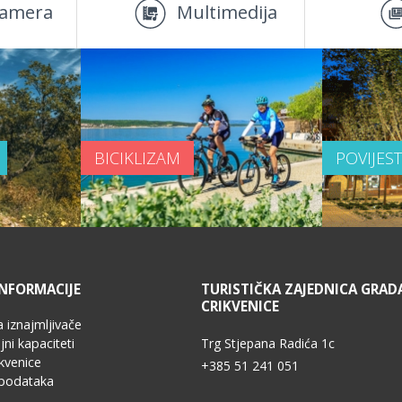
amera
Multimedija
BICIKLIZAM
POVIJES
INFORMACIJE
TURISTIČKA ZAJEDNICA GRAD
CRIKVENICE
 iznajmljivače
najmljivanje smještaja u d...
Trg Stjepana Radića 1c
ni kapaciteti
kvenice
+385 51 241 051
 podataka