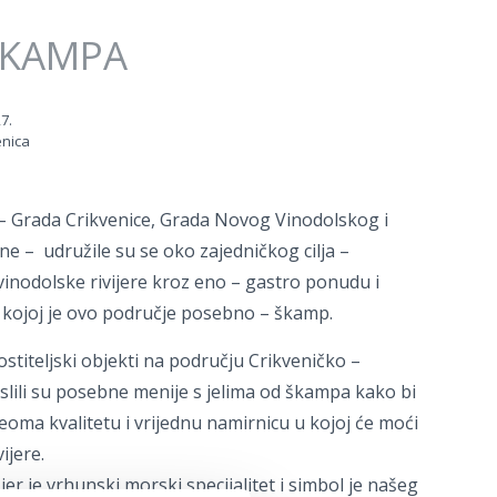
ŠKAMPA
27.
enica
e – Grada Crikvenice, Grada Novog Vinodolskog i
e – udružile su se oko zajedničkog cilja –
inodolske rivijere kroz eno – gastro ponudu i
kojoj je ovo područje posebno – škamp.
stiteljski objekti na području Crikveničko –
islili su posebne menije s jelima od škampa kako bi
eoma kvalitetu i vrijednu namirnicu u kojoj će moći
vijere.
er je vrhunski morski specijalitet i simbol je našeg