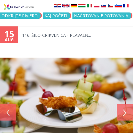
Jump to navigation
ODKRIJTE RIVIERO
KAJ POČETI
NAČRTOVANJE POTOVANJA
15
116. ŠILO-CRIKVENICA - PLAVALN...
AUG
‹
›