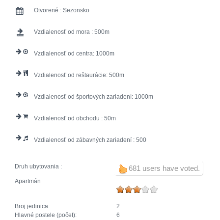
Otvorené :
Sezonsko
Vzdialenosť od mora :
500
Vzdialenosť od centra:
1000
Vzdialenosť od reštaurácie:
500
Vzdialenosť od športových zariadení:
1000
Vzdialenosť od obchodu :
50
Vzdialenosť od zábavných zariadení :
500
Druh ubytovania :
681 users have voted.
Apartmán
Broj jedinica:
2
Hlavné postele (počet):
6