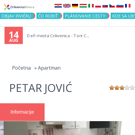
Jump to navigation
OBJAV RIVIÉRU
ČO ROBIŤ
PLÁNOVANIE CESTY
KDE SA UB
14
Deň mesta Crikvenica - Toni C...
AUG
You
are
Početna
»
Apartman
here
PETAR JOVIĆ
Informacije