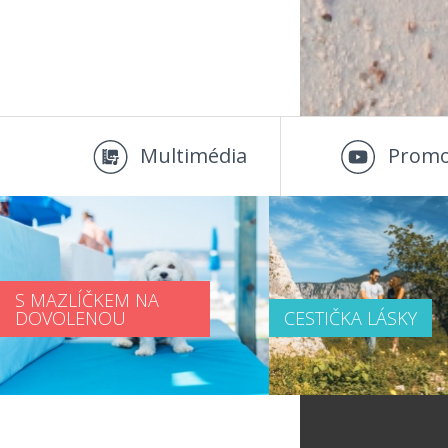
Multimédia
Promo
S MAZLÍČKEM NA
DOVOLENOU
CESTIČKA LÁSKY