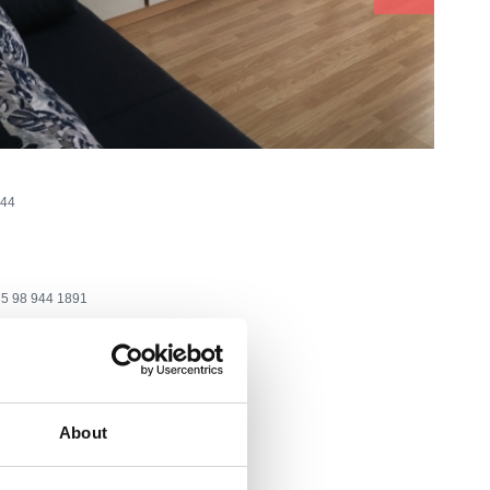
 44
5 98 944 1891
@web.de
o
About
 :
500