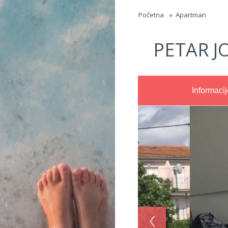
Jump to navigation
Početna
»
Apartman
PETAR J
Informacij
‹