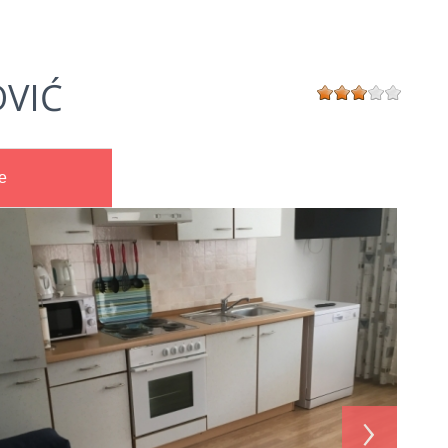
OVIĆ
e
›