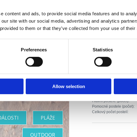
Vzdálenost od cent
e content and ads, to provide social media features and to analy
Vzdálenost od rest
 our site with our social media, advertising and analytics partn
Vzdálenost od sppo
 provided to them or that they’ve collected from your use of their
Riviéra s
Vzdálenost od obc
Preferences
Statistics
Vzdálenost od cent
rásnějšími
Typ ubytování:
plážemi
Apartmán
Allow selection
Broj jedinica:
Hlavní postele (počet):
Pomocné postele (počet):
Celkový počet postelí:
DÁLOSTI
PLÁŽE
OUTDOOR