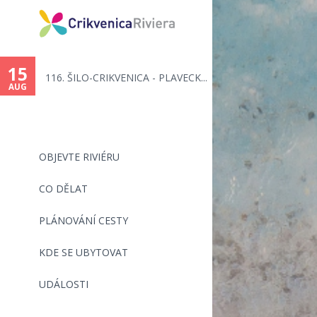
You
are
15
116. ŠILO-CRIKVENICA - PLAVECK...
here
AUG
OBJEVTE RIVIÉRU
CO DĚLAT
PLÁNOVÁNÍ CESTY
KDE SE UBYTOVAT
UDÁLOSTI