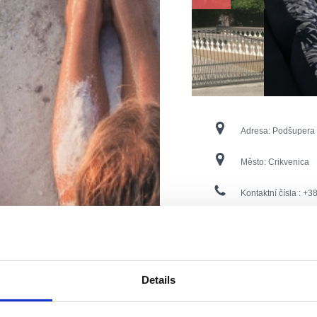
Adresa:
Podšupera
Město:
Crikvenica
Kontaktní čísla :
+38
E-Mail:
petar.jovic
Otevřeno :
Sezonsk
Details
Vzdálenost od moře