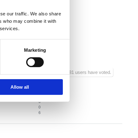
ra:
1000
se our traffic. We also share
aurace:
500
ers who may combine it with
rtovního vybavení:
1000
 services.
hodu:
50
Marketing
ra zábavy :
500
681 users have voted.
Allow all
2
6
0
6