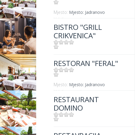
Mjesto:
Mjesto: Jadranovo
Udaljenost od mora:
5 m
BISTRO "GRILL
CRIKVENICA"
Mjesto:
Mjesto: Crikvenica
RESTORAN "FERAL"
Udaljenost od mora:
10 m
Mjesto:
Mjesto: Jadranovo
Udaljenost od mora:
5 m
RESTAURANT
DOMINO
Mjesto:
Mjesto: Dramalj