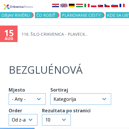
Jump to navigation
OBJAV RIVIÉRU
ČO ROBIŤ
PLÁNOVANIE CESTY
KDE SA UB
15
116. ŠILO-CRIKVENICA - PLAVECK...
AUG
BEZGLUÉNOVÁ
Mjesto
Sortiraj
Order
Rezultata po stranici