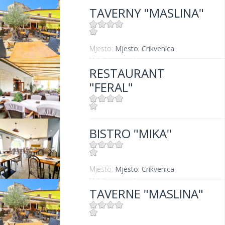
TAVERNY "MASLINA"
Mjesto:
Mjesto: Crikvenica
Udaljenost od mora:
100 m
RESTAURANT
"FERAL"
Mjesto:
Mjesto: Jadranovo
BISTRO "MIKA"
Udaljenost od mora:
5 m
Mjesto:
Mjesto: Crikvenica
Udaljenost od mora:
400 m
TAVERNE "MASLINA"