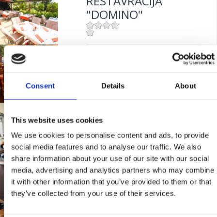
RESTAVRACIJA
"DOMINO"
Mjesto:
Mjesto: Dramalj
RESTORAN
Udaljenost od mora:
100 m
"KANTUNIĆ"
Consent
Details
About
Mjesto:
Mjesto: Selce
BISTRO "MIKA"
Udaljenost od mora:
10 m
This website uses cookies
We use cookies to personalise content and ads, to provide
social media features and to analyse our traffic. We also
Mjesto:
Mjesto: Crikvenica
share information about your use of our site with our social
media, advertising and analytics partners who may combine
RISTORANTE "RIVA"
it with other information that you’ve provided to them or that
they’ve collected from your use of their services.
Mjesto:
Mjesto: Selce