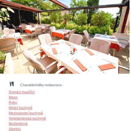
Charakteristiky restaurace :
Domácí mazlíčci
Maso
Ryby
Místní kuchyně
Mezinárodní kuchyně
Vegetariánská kuchyně
Bezlepková
Alergici