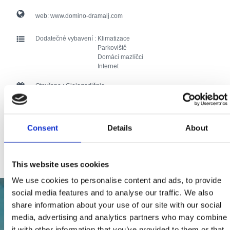
web:
www.domino-dramalj.com
Dodatečné vybavení :
Klimatizace
Parkoviště
Domácí mazlíčci
Internet
Otevřeno :
Cjelogodišnje
Vzdálenost od moře :
100
Consent
Details
About
Vzdálenost od centra:
20
132 users have voted.
This website uses cookies
We use cookies to personalise content and ads, to provide
social media features and to analyse our traffic. We also
share information about your use of our site with our social
media, advertising and analytics partners who may combine
it with other information that you’ve provided to them or that