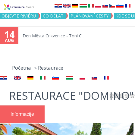
Jump to navigation
OBJEVTE RIVIÉRU
CO DĚLAT
PLÁNOVÁNÍ CESTY
KDE SE 
14
Den Města Crikvenice - Toni C...
AUG
You
are
Početna
»
Restaurace
here
RESTAURACE "DOMINO"
Informacije