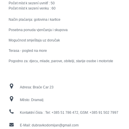
Počet míst k sezení uvnitř :
50
Počet míst k sezení venku :
60
Način plaćanja: gotovina i kartice
Posebna ponuda vjenčanja i skupova
Mogućnost smještaja uz doručak
Terasa - pogled na more
Pogodno za: djecu, mlade, parove, obitelji, starije osobe i motoriste
Adresa:
Braće Car 23
Město:
Dramalj
Kontaktní čísla :
Tel: +385 51 786 472, GSM: +385 91 502 7997
E-Mail:
dubravkodomijan@gmail.com