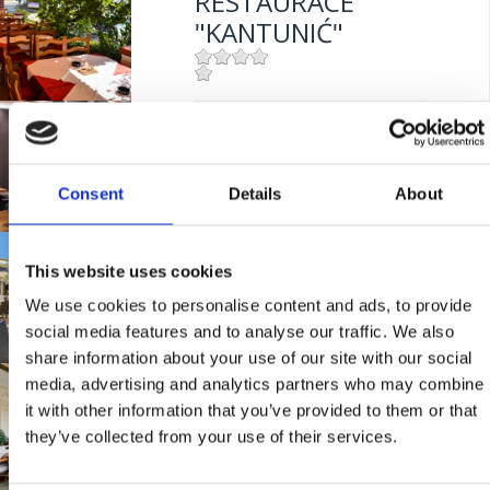
RESTAURACE
"KANTUNIĆ"
Mjesto:
Mjesto: Selce
BISTRO "GRILL
Udaljenost od mora:
10 m
CRIKVENICA"
Consent
Details
About
Mjesto:
Mjesto: Crikvenica
TAVERNY "MASLINA"
Udaljenost od mora:
10 m
This website uses cookies
We use cookies to personalise content and ads, to provide
social media features and to analyse our traffic. We also
Mjesto:
Mjesto: Crikvenica
share information about your use of our site with our social
Udaljenost od mora:
100 m
media, advertising and analytics partners who may combine
RESTAURANT
it with other information that you’ve provided to them or that
"FERAL"
they’ve collected from your use of their services.