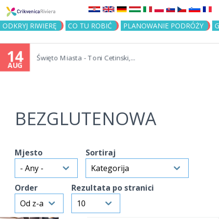
Jump to navigation
ODKRYJ RIWIERĘ
CO TU ROBIĆ
PLANOWANIE PODRÓŻY
G
14
Święto Miasta - Toni Cetinski,...
AUG
BEZGLUTENOWA
Mjesto
Sortiraj
Order
Rezultata po stranici