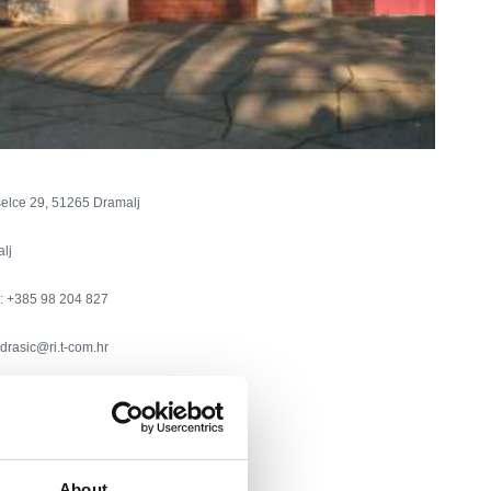
elce 29, 51265 Dramalj
lj
:
+385 98 204 827
ndrasic@ri.t-com.hr
ie
a domowe
About