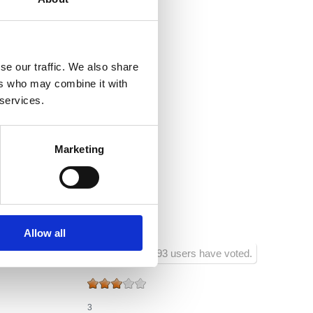
za internet
 :
600
se our traffic. We also share
ers who may combine it with
um:
1000
 services.
racji:
400
Marketing
truktury sportowej:
500
u :
20
truktury rozrywkowej :
500
Allow all
693 users have voted.
3