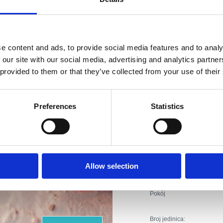
Priključak 
Czynne :
Sezonsko
Odległość od morza
e content and ads, to provide social media features and to analy
 our site with our social media, advertising and analytics partn
Odległość od centr
 provided to them or that they’ve collected from your use of their
Odległość od restau
Riwiera z
Preferences
Statistics
Odległość od infras
piękniejszy
Odległość od sklep
Odległość od infras
mi plażami
Allow selection
Rodzaj zakwaterowania :
Pokój
Broj jedinica: