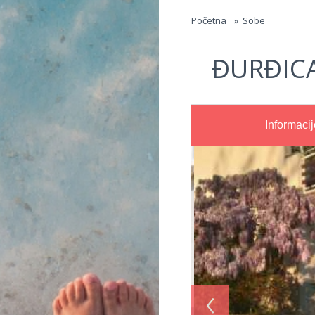
Jump to navigation
Početna
»
Sobe
ĐURĐICA
Informacij
‹