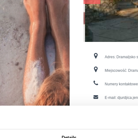
Adres:
Dramaljsko s
Miejscowość:
Drama
Numery kontaktowe
E-mail:
djurdjica.je
Dodatki :
Klimat
Parking
Ogrzewan
SAT TV
Zwierzęt
Details