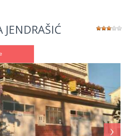
 JENDRAŠIĆ
e
›