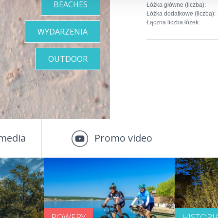
BEACHES
Łóżka główne (liczba):
Łóżka dodatkowe (liczba):
Łączna liczba łóżek:
WYDARZENIA
OUTDOOR
media
Promo video
ROWERY
HISTORI