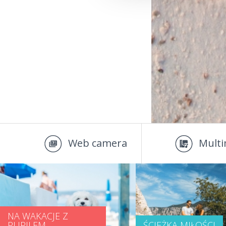
Web camera
Multi
NA WAKACJE Z
PUPILEM
ŚCIEŻKA MIŁOŚCI