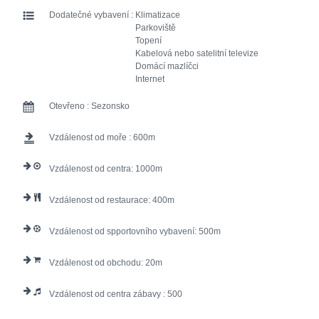
Dodatečné vybavení :
Klimatizace
Parkoviště
Topení
Kabelová nebo satelitní televize
Domácí mazlíčci
Internet
Otevřeno :
Sezonsko
Vzdálenost od moře :
600
Vzdálenost od centra:
1000
Vzdálenost od restaurace:
400
Vzdálenost od spportovního vybavení:
500
Vzdálenost od obchodu:
20
Vzdálenost od centra zábavy :
500