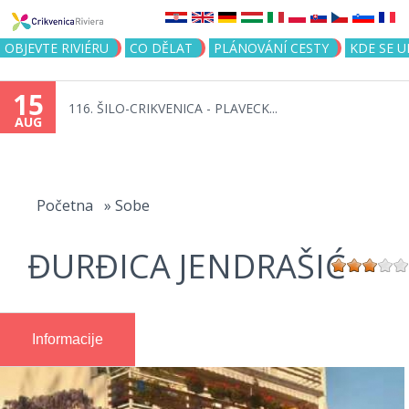
Jump to navigation
OBJEVTE RIVIÉRU
CO DĚLAT
PLÁNOVÁNÍ CESTY
KDE SE 
15
116. ŠILO-CRIKVENICA - PLAVECK...
AUG
You
are
Početna
»
Sobe
here
ĐURĐICA JENDRAŠIĆ
Informacije