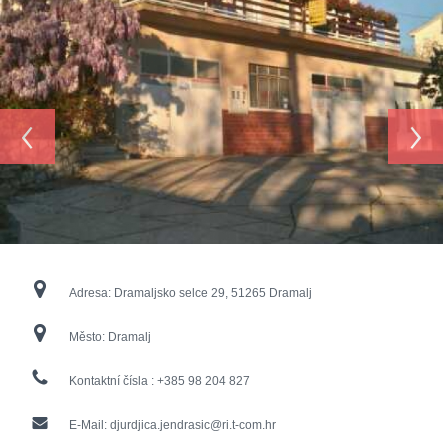
‹
›
Adresa:
Dramaljsko selce 29, 51265 Dramalj
Město:
Dramalj
Kontaktní čísla :
+385 98 204 827
E-Mail:
djurdjica.jendrasic@ri.t-com.hr