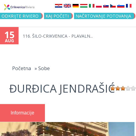
Jump to navigation
ODKRIJTE RIVIERO
KAJ POČETI
NAČRTOVANJE POTOVANJA
15
116. ŠILO-CRIKVENICA - PLAVALN...
AUG
You
are
Početna
»
Sobe
here
ĐURĐICA JENDRAŠIĆ
Informacije