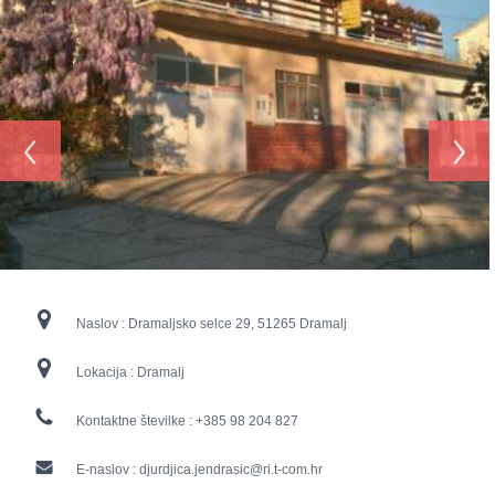
‹
›
Naslov :
Dramaljsko selce 29, 51265 Dramalj
Lokacija :
Dramalj
Kontaktne številke :
+385 98 204 827
E-naslov :
djurdjica.jendrasic@ri.t-com.hr