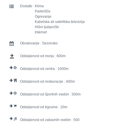
Dodatki :
Klima
Parkirišče
Ogrevanje
Kabelska ali satelitska televizija
Hišni ljubjenčki
Internet
Obratovanje :
Sezonsko
Oddaljenost od morja :
600
Oddaljenost od centra :
1000
Oddaljenost od restavracije :
400
Oddaljenost od športnih vsebin :
500
Oddaljenost od trgovine :
20
Oddaljenost od zabavnih vsebin :
500