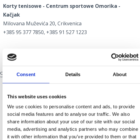
Korty tenisowe - Centrum sportowe Omorika -
Kačjak
Milovana Muževića 20, Crikvenica
+385 95 377 7850, +385 91 527 1223
SPORTY WODNE
Consent
Details
About
This website uses cookies
Urozmaić wakacje przygodą z dawką adrenaliną,
która uczyni je jeszcze atrakcyjniejszymi.
We use cookies to personalise content and ads, to provide
social media features and to analyse our traffic. We also
Przypływ adrenaliny poczujesz wybierając:
share information about your use of our site with our social
media, advertising and analytics partners who may combine
przejażdżkę na holowanych pontonach i
it with other information that you’ve provided to them or that