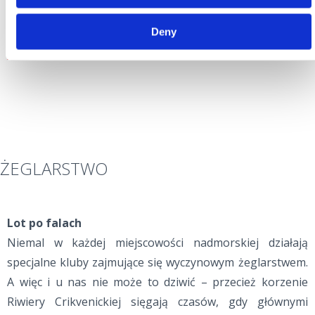
+385 98 625 715
Deny
vbedenk@gmail.com
www.selce.com.hr
ŻEGLARSTWO
Lot po falach
Niemal w każdej miejscowości nadmorskiej działają
specjalne kluby zajmujące się wyczynowym żeglarstwem.
A więc i u nas nie może to dziwić – przecież korzenie
Riwiery Crikvenickiej sięgają czasów, gdy głównymi