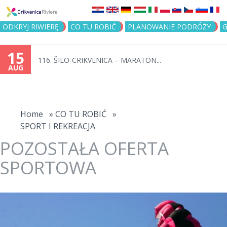
Jump to navigation
ODKRYJ RIWIERĘ
CO TU ROBIĆ
PLANOWANIE PODRÓŻY
G
15
116. ŠILO-CRIKVENICA – MARATON...
AUG
You
are
Home
»
CO TU ROBIĆ
»
SPORT I REKREACJA
here
POZOSTAŁA OFERTA
SPORTOWA