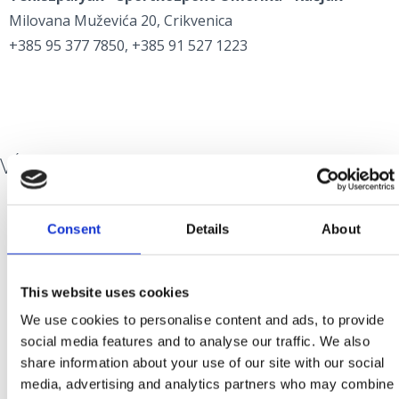
Milovana Muževića 20, Crikvenica
+385 95 377 7850, +385 91 527 1223
VÍZI SPORTOK
Consent
Details
About
Fűszerezze kikapcsolódását egy adrenalin ébresztő
kalanddal, amely még izgalmasabbá teszi nyaralási
élményét.
This website uses cookies
Válasszon a következő kalandos sportlehetőségek
We use cookies to personalise content and ads, to provide
közül:
social media features and to analyse our traffic. We also
share information about your use of our site with our social
media, advertising and analytics partners who may combine
tube és banán csónakázás