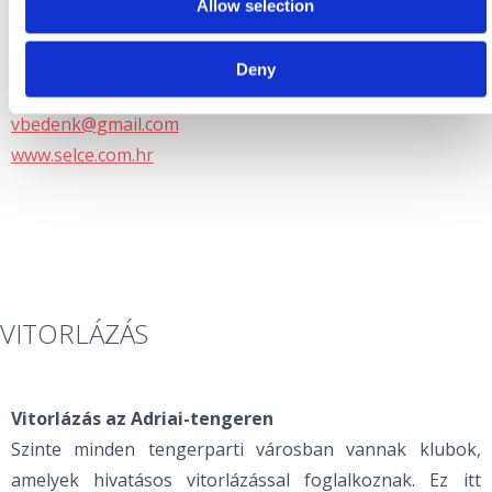
Allow selection
Vízi sportközpont „Selce
Šetalište Ivana Jeličića, Selce
Deny
+385 98 625 715
vbedenk@gmail.com
www.selce.com.hr
VITORLÁZÁS
Vitorlázás az Adriai-tengeren
Szinte minden tengerparti városban vannak klubok,
amelyek hivatásos vitorlázással foglalkoznak. Ez itt