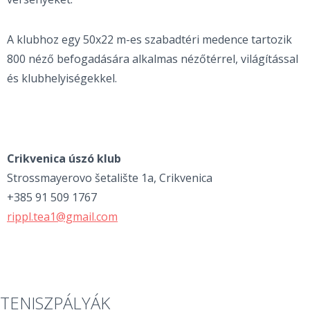
A klubhoz egy 50x22 m-es szabadtéri medence tartozik
800 néző befogadására alkalmas nézőtérrel, világítással
és klubhelyiségekkel.
Crikvenica úszó klub
Strossmayerovo šetalište 1a, Crikvenica
+385 91 509 1767
rippl.tea1@gmail.com
TENISZPÁLYÁK