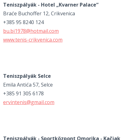
Teniszpályák - Hotel „Kvarner Palace“
Braće Buchoffer 12, Crikvenica
+385 95 8240 124
bu.bi1978@hotmail.com
www.tenis-crikvenica.com
Teniszpályák Selce
Emila Antića 57, Selce
+385 91 305 6178
ervintenis@gmail.com
Teniszpályák - Sportközpont Omorika - Kačjak