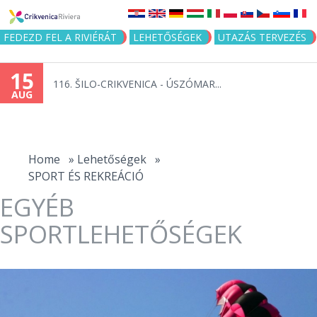
Jump to navigation
FEDEZD FEL A RIVIÉRÁT
LEHETŐSÉGEK
UTAZÁS TERVEZÉS
15
116. ŠILO-CRIKVENICA - ÚSZÓMAR...
AUG
You
are
Home
»
Lehetőségek
»
SPORT ÉS REKREÁCIÓ
here
EGYÉB
SPORTLEHETŐSÉGEK