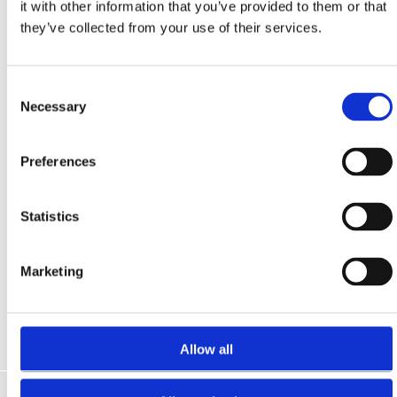
it with other information that you’ve provided to them or that
vízisí
they’ve collected from your use of their services.
wakeboard
vízi skateboard
taxi motorcsónak túrák...
Consent
Necessary
Selection
A Crikvenicában és Selcében található vízi
Preferences
sportközpontok számos szárazföldi és vízi
sporttevékenységet kínálnak.
Statistics
Marketing
Vízi sportközpont B4Sport
Crikvenica városi strand, Crikvenica
+385 91 285 1853, +385 91 285 1864
Allow all