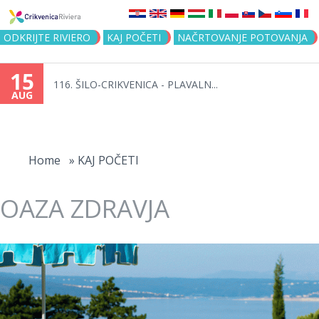
Jump to navigation
ODKRIJTE RIVIERO
KAJ POČETI
NAČRTOVANJE POTOVANJA
15
116. ŠILO-CRIKVENICA - PLAVALN...
AUG
You
are
Home
»
KAJ POČETI
here
OAZA ZDRAVJA