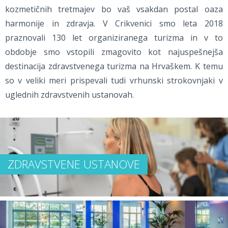
kozmetičnih tretmajev bo vaš vsakdan postal oaza
harmonije in zdravja. V Crikvenici smo leta 2018
praznovali 130 let organiziranega turizma in v to
obdobje smo vstopili zmagovito kot najuspešnejša
destinacija zdravstvenega turizma na Hrvaškem. K temu
so v veliki meri prispevali tudi vrhunski strokovnjaki v
uglednih zdravstvenih ustanovah.
ZDRAVSTVENE USTANOVE