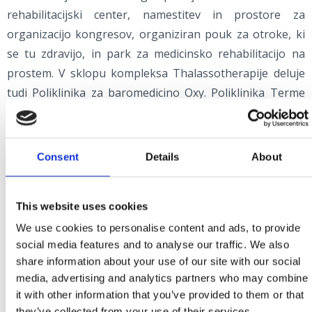
rehabilitacijski center, namestitev in prostore za
organizacijo kongresov, organiziran pouk za otroke, ki
se tu zdravijo, in park za medicinsko rehabilitacijo na
prostem. V sklopu kompleksa Thalassotherapije deluje
tudi Poliklinika za baromedicino Oxy. Poliklinika Terme
Selce uspešno združuje zdravje in šport. Zanjo so
značilni skrbno zasnovani medicinski programi in do
danes so tu poskrbeli za več kot 150 evropskih,
Consent
Details
About
svetovnih in olimpijskih prvakov v približno 30 različnih
športih (tu so bili Ivica in Janica Kostelić, Luka Modrić,
This website uses cookies
Ivan Rakitić, Tanja Poutiainen in številni drugi).
Turistična ambulanta in kakovostne specialistične
We use cookies to personalise content and ads, to provide
social media features and to analyse our traffic. We also
storitve v prijetnem in sproščenem okolju so
share information about your use of our site with our social
najpomembnejše odlike Poliklinike »Katunar« v
media, advertising and analytics partners who may combine
Crikvenici.
it with other information that you’ve provided to them or that
they’ve collected from your use of their services.