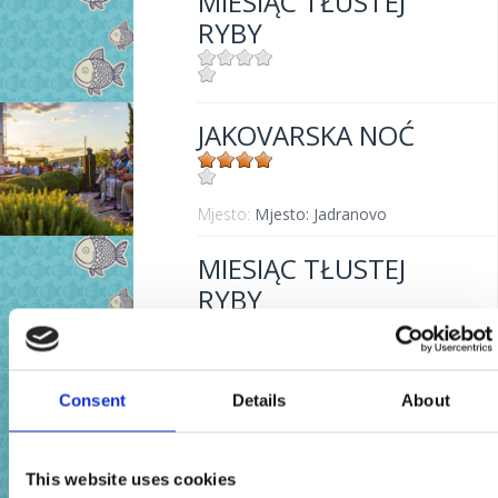
MIESIĄC TŁUSTEJ
RYBY
Mjesto:
Mjesto: Crikvenica
JAKOVARSKA NOĆ
Mjesto:
Mjesto: Jadranovo
MIESIĄC TŁUSTEJ
RYBY
Mjesto:
Mjesto: Crikvenica
FETTFISCH-MONAT
Consent
Details
About
This website uses cookies
Mjesto:
Mjesto: Crikvenica