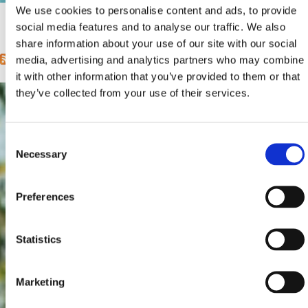
We use cookies to personalise content and ads, to provide
social media features and to analyse our traffic. We also
1
2
3
4
5
6
7
8
9
…
sljedeća ›
posljednja »
Stranice
share information about your use of our site with our social
media, advertising and analytics partners who may combine
it with other information that you’ve provided to them or that
they’ve collected from your use of their services.
Consent
Necessary
Selection
Preferences
Statistics
Marketing