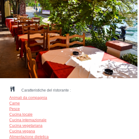
Caratteristiche del ristorante :
Animali da compagnia
Carne
Pesce
Cucina locale
Cucina internazionale
Cucina vegetariana
Cucina vegana
Alimentazione dietetica