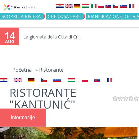
Jump to navigation
SCOPRI LA RIVIERA
CHE COSA FARE
PIANIFICAZIONE DEL VI
14
La giornata della Città di Cr...
AUG
You
are
Početna
»
Ristorante
here
RISTORANTE
"KANTUNIĆ"
Informacije