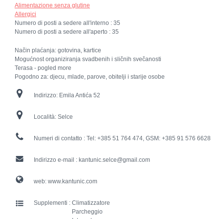
Alimentazione senza glutine
Allergici
Numero di posti a sedere all'interno :
35
Numero di posti a sedere all'aperto :
35
Način plaćanja: gotovina, kartice
Mogućnost organiziranja svadbenih i sličnih svečanosti
Terasa - pogled more
Pogodno za: djecu, mlade, parove, obitelji i starije osobe
Indirizzo:
Emila Antića 52
Località:
Selce
Numeri di contatto :
Tel: +385 51 764 474, GSM: +385 91 576 6628
Indirizzo e-mail :
kantunic.selce@gmail.com
web:
www.kantunic.com
Supplementi :
Climatizzatore
Parcheggio