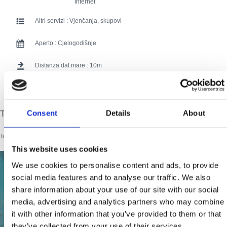
Internet
Altri servizi :
Vjenčanja, skupovi
Aperto :
Cjelogodišnje
Distanza dal mare :
10
Distanza dal centro:
500
Tourist card
Consent
Details
About
112 users have voted.
Tourist card
This website uses cookies
We use cookies to personalise content and ads, to provide
social media features and to analyse our traffic. We also
share information about your use of our site with our social
media, advertising and analytics partners who may combine
it with other information that you’ve provided to them or that
they’ve collected from your use of their services.