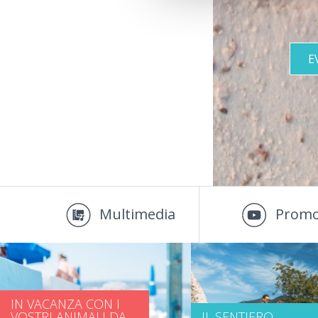
E
Multimedia
Promo
IN VACANZA CON I
VOSTRI ANIMALI DA
IL SENTIERO