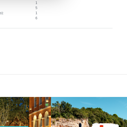
1
5
o):
1
6