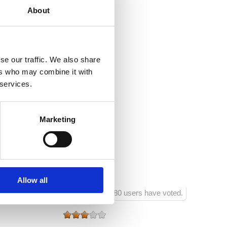
ali da compagnia
About
net
300
se our traffic. We also share
ers who may combine it with
:
300
 services.
nte:
300
Marketing
sportivi:
300
o :
300
 d'intrattenimento :
300
Allow all
680 users have voted.