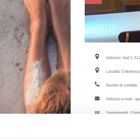
Indirizzo:
Sad 5, 51
Località:
Crikvenica
Numeri di contatto :
Indirizzo e-mail :
ap
Supplementi :
Clima
Parc
Risc
TV vi
Lavat