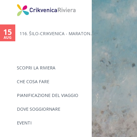
You
are
15
..
116. ŠILO-CRIKVENICA - MARATON...
here
AUG
SCOPRI LA RIVIERA
CHE COSA FARE
PIANIFICAZIONE DEL VIAGGIO
DOVE SOGGIORNARE
EVENTI