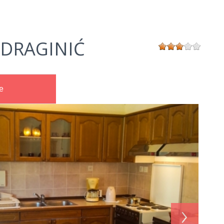
 DRAGINIĆ
e
›