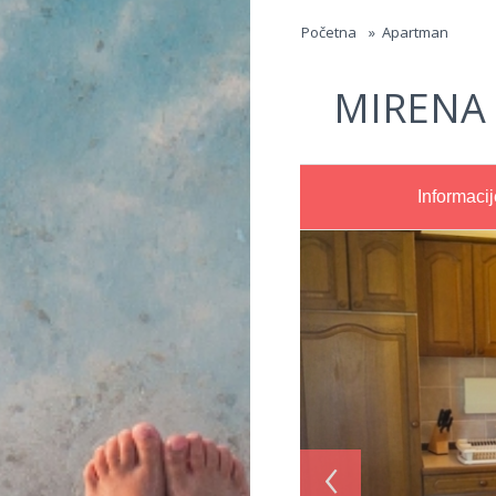
Jump to navigation
Početna
»
Apartman
MIRENA
Informacij
‹