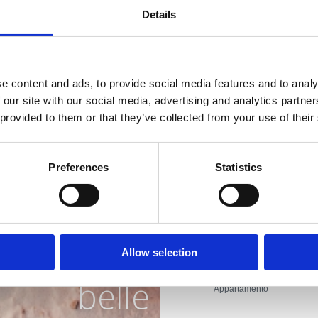
Anim
Details
Inter
Aperto :
Sezonsko
Distanza dal mare :
e content and ads, to provide social media features and to analy
 our site with our social media, advertising and analytics partn
Distanza dal centro
 provided to them or that they’ve collected from your use of their
Distanza dal ristora
Preferences
Statistics
Distanza dai servizi 
iera con le
Distanza dal negozi
Distanza dai servizi
piagge più
Allow selection
Tipo di alloggio :
belle
Appartamento