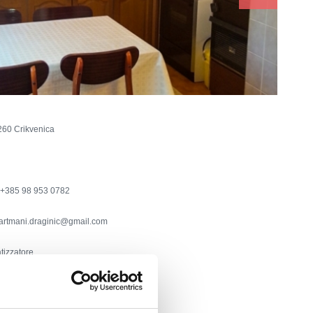
260 Crikvenica
+385 98 953 0782
artmani.draginic@gmail.com
tizzatore
heggio
aldamento
a cavo/satellite
rice