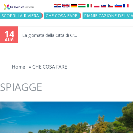
Jump to navigation
SCOPRI LA RIVIERA
CHE COSA FARE
PIANIFICAZIONE DEL VI
14
La giornata della Città di Cr...
AUG
You
are
Home
»
CHE COSA FARE
here
SPIAGGE