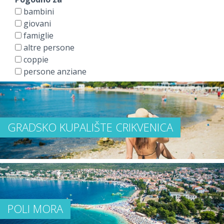
bambini
giovani
famiglie
altre persone
coppie
persone anziane
GRADSKO KUPALIŠTE CRIKVENICA
POLI MORA