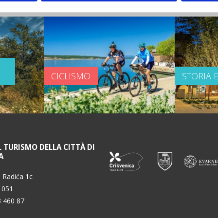
CICLISMO
STORIA 
L TURISMO DELLA CITTÀ DI
A
 Radića 1c
 051
3 460 87