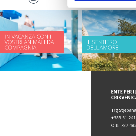
IN VACANZA CON I
VOSTRI ANIMALI DA
IL SENTIERO
COMPAGNIA
DELL'AMORE
INFORMAZIONI DI SERVIZIO
ENTE PER I
CRIKVENIC
Condizioni d'uso
Trg Stjepana
+385 51 241
OIB: 787 48