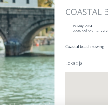
Jump to navigation
COASTAL 
19. May. 2024.
Luogo dell'evento:
Jadr
Coastal beach rowing - 
Lokacija
vostra oasi