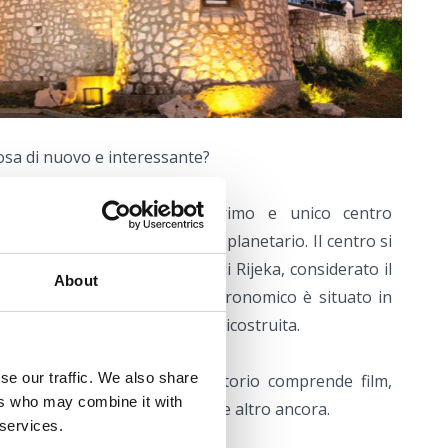
osa di nuovo e interessante?
o di Rijeka (Fiume) è il primo e unico centro
a unire un osservatorio e un planetario. Il centro si
anta Croce, a 3 km dal centro di Rijeka, considerato il
About
ogico della città. Il Centro astronomico è situato in
ella Seconda guerra mondiale ricostruita.
se our traffic. We also share
tario digitale e dell'osservatorio comprende film,
ers who may combine it with
osservazioni, lezioni, concerti e altro ancora.
 services.