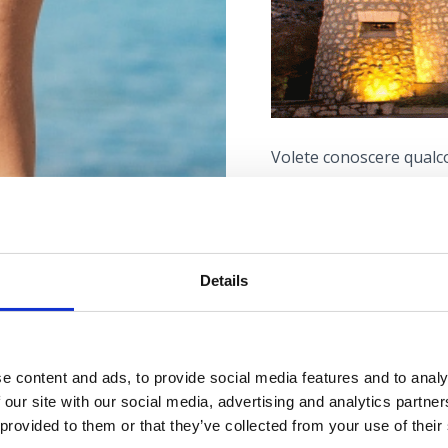
Volete conoscere qualc
Il Centro astronomic
astronomico in Croazia 
trova sulla collina di S
Details
r la vostra
più antico sito archeol
una fortezza militare d
vacanza
e content and ads, to provide social media features and to analy
Il programma del plane
 our site with our social media, advertising and analytics partn
conferenze interattive, 
perfetta
 provided to them or that they’ve collected from your use of their