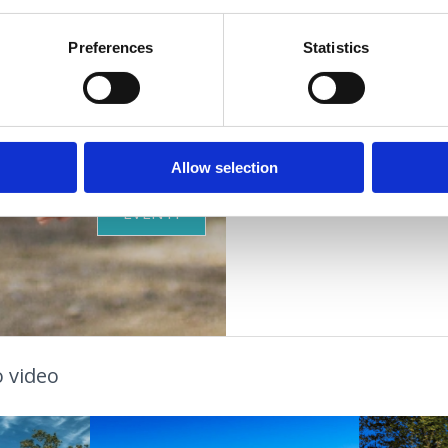
CENTRO ASTRONOMICO 
Preferences
Statistics
Sveti Križ 33, 51 000 Rij
+385 51 455 700
DOVE SOGGIORNARE
astronomski-centar-rij
www.astronomski-centar
GASTRONOMIA
Allow selection
EVENTI
 video