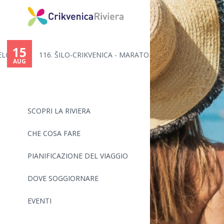
You
are
15
..
116. ŠILO-CRIKVENICA - MARATON...
here
AUG
SCOPRI LA RIVIERA
CHE COSA FARE
PIANIFICAZIONE DEL VIAGGIO
DOVE SOGGIORNARE
EVENTI