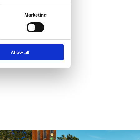
DI RIJEKA (FIUME)
Marketing
eka
eka@rijekasport.hr
-rijeka.hr
Allow all