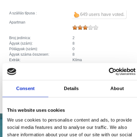
A szállás típusa :
649 users have voted.
Apartman
Broj jedinica:
2
Ágyak (szám):
8
Pótágyak (szám):
0
Ágyak száma összesen:
8
Extrák:
Klíma
Parkolás
Fűtés
SAT TV
Mosogatógép
Házikedvencek
Consent
Details
About
Priključak za internet
This website uses cookies
We use cookies to personalise content and ads, to provide
social media features and to analyse our traffic. We also
share information about your use of our site with our social