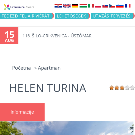
Jump to navigation
FEDEZD FEL A RIVIÉRÁT
LEHETŐSÉGEK
UTAZÁS TERVEZÉS
15
116. ŠILO-CRIKVENICA - ÚSZÓMAR...
AUG
You
are
Početna
»
Apartman
here
HELEN TURINA
Informacije