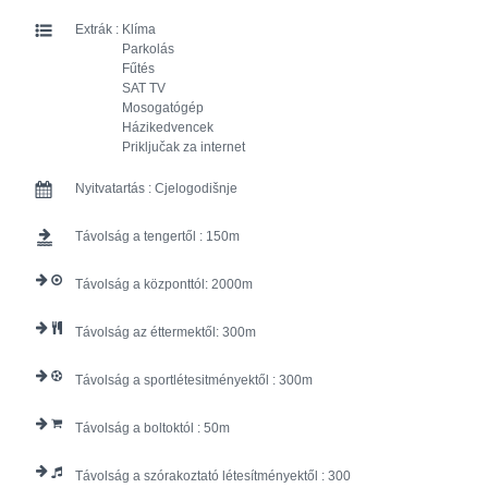
Extrák :
Klíma
Parkolás
Fűtés
SAT TV
Mosogatógép
Házikedvencek
Priključak za internet
Nyitvatartás :
Cjelogodišnje
Távolság a tengertől :
150
Távolság a központtól:
2000
Távolság az éttermektől:
300
Távolság a sportlétesitményektől :
300
Távolság a boltoktól :
50
Távolság a szórakoztató létesítményektől :
300