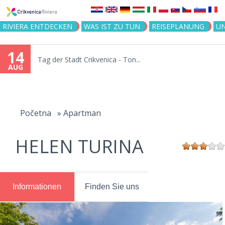
Jump to navigation
RIVIERA ENTDECKEN
WAS IST ZU TUN
REISEPLANUNG
U
14
Tag der Stadt Crikvenica - Ton...
AUG
You
are
Početna
»
Apartman
here
HELEN TURINA
Informationen
Finden Sie uns