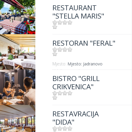
RESTAURANT
"STELLA MARIS"
Mjesto:
Mjesto: Crikvenica
RESTORAN "FERAL"
Mjesto:
Mjesto: Jadranovo
Udaljenost od mora:
5 m
BISTRO "GRILL
CRIKVENICA"
Mjesto:
Mjesto: Crikvenica
RESTAVRACIJA
Udaljenost od mora:
10 m
"DIDA"