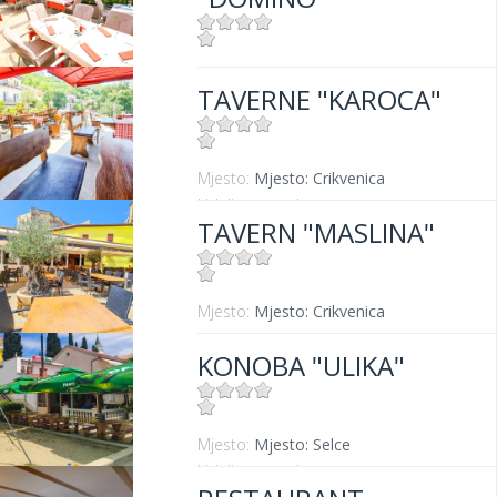
Mjesto:
Mjesto: Dramalj
TAVERNE "KAROCA"
Udaljenost od mora:
100 m
Mjesto:
Mjesto: Crikvenica
Udaljenost od mora:
400 m
TAVERN "MASLINA"
Mjesto:
Mjesto: Crikvenica
KONOBA "ULIKA"
Mjesto:
Mjesto: Selce
Udaljenost od mora:
5 m