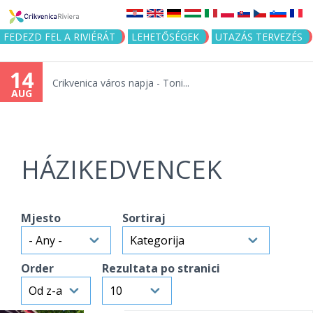
Jump to navigation
FEDEZD FEL A RIVIÉRÁT
LEHETŐSÉGEK
UTAZÁS TERVEZÉS
14
Crikvenica város napja - Toni...
AUG
HÁZIKEDVENCEK
Mjesto
Sortiraj
Order
Rezultata po stranici