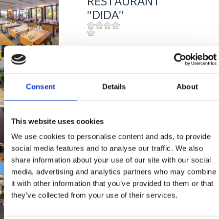
RESTAURANT
"DIDA"
Mjesto:
Mjesto: Crikvenica
TAVERNE "ULIKA"
Udaljenost od mora:
50 m
Consent
Details
About
Mjesto:
Mjesto: Selce
Udaljenost od mora:
5 m
PIZZERIA
This website uses cookies
"GRABROVA"
We use cookies to personalise content and ads, to provide
social media features and to analyse our traffic. We also
share information about your use of our site with our social
Mjesto:
Mjesto: Jadranovo
media, advertising and analytics partners who may combine
KONOBA "MASLINA"
it with other information that you’ve provided to them or that
they’ve collected from your use of their services.
Mjesto:
Mjesto: Crikvenica