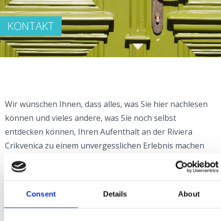
KONTAKT
Wir wünschen Ihnen, dass alles, was Sie hier nachlesen
können und vieles andere, was Sie noch selbst
entdecken können, Ihren Aufenthalt an der Riviera
Crikvenica zu einem unvergesslichen Erlebnis machen
werden!
Den ersten Schritt zu einer Reise an die Riviera
Crikvenica haben sie schon getan, denn Sie haben
Consent
Details
About
diesen Text gelesen. Der nächste Schritt besteht darin,
auf unserer Website zu stöbern und für Sie interessante