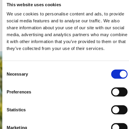
Orte zu entdecken, die Unterkünfte, feines Essen, gute
This website uses cookies
Unterhaltung und vieles mehr bieten.
We use cookies to personalise content and ads, to provide
social media features and to analyse our traffic. We also
share information about your use of our site with our social
Entdecken Sie das aktuelle Angebot und besuchen Sie
media, advertising and analytics partners who may combine
die Riviera Crikvenica!
it with other information that you’ve provided to them or that
they’ve collected from your use of their services.
Consent
Necessary
Selection
Preferences
Statistics
Marketing