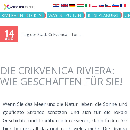
Jump to navigation
RIVIERA ENTDECKEN
WAS IST ZU TUN
REISEPLANUNG
U
14
Tag der Stadt Crikvenica - Ton...
AUG
DIE CRIKVENICA RIVIERA:
WIE GESCHAFFEN FÜR SIE!
Wenn Sie das Meer und die Natur lieben, die Sonne und
gepflegte Strände schätzen und sich für die lokale
Geschichte und Tradition interessieren, dann finden Sie
hier bei uns all das und noch vieles mehr! Die Riviera