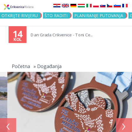
Jump to navigation
OTKRIJTE RIVIJERU
ŠTO RADITI
PLANIRANJE PUTOVANJA
14
Dan Grada Crikvenice - Toni Ce...
KOL
Vi
ste
Početna
»
Događanja
ovdje
‹
›