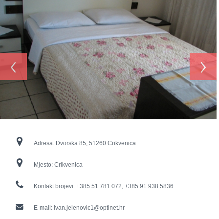
‹
›
Adresa:
Dvorska 85, 51260 Crikvenica
Mjesto:
Crikvenica
Kontakt brojevi:
+385 51 781 072, +385 91 938 5836
E-mail:
ivan.jelenovic1@optinet.hr