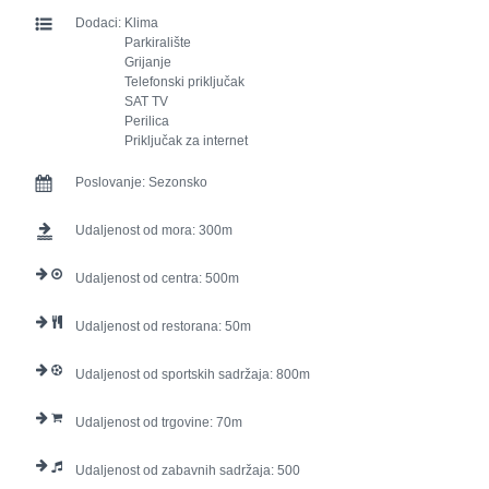
Dodaci:
Klima
Parkiralište
Grijanje
Telefonski priključak
SAT TV
Perilica
Priključak za internet
Poslovanje:
Sezonsko
Udaljenost od mora:
300
Udaljenost od centra:
500
Udaljenost od restorana:
50
Udaljenost od sportskih sadržaja:
800
Udaljenost od trgovine:
70
Udaljenost od zabavnih sadržaja:
500