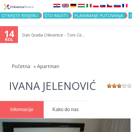
Jump to navigation
OTKRIJTE RIVIJERU
ŠTO RADITI
PLANIRANJE PUTOVANJA
14
Dan Grada Crikvenice - Toni Ce...
KOL
Vi
ste
Početna
»
Apartman
ovdje
IVANA JELENOVIĆ
Informacije
Kako do nas