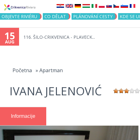
Jump to navigation
OBJEVTE RIVIÉRU
CO DĚLAT
PLÁNOVÁNÍ CESTY
KDE SE 
15
116. ŠILO-CRIKVENICA - PLAVECK...
AUG
You
are
Početna
»
Apartman
here
IVANA JELENOVIĆ
Informacije