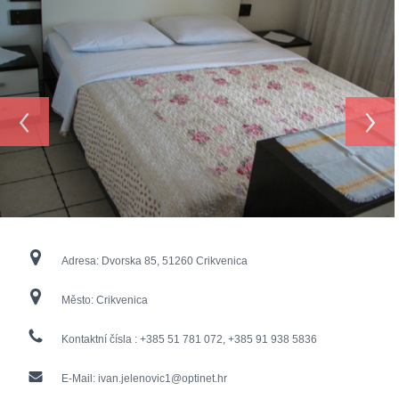
‹
›
Adresa:
Dvorska 85, 51260 Crikvenica
Město:
Crikvenica
Kontaktní čísla :
+385 51 781 072, +385 91 938 5836
E-Mail:
ivan.jelenovic1@optinet.hr