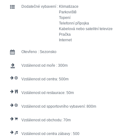
Dodatečné vybavení :
Klimatizace
Parkoviště
Topení
Telefonní přípojka
Kabelová nebo satelitní televize
Pračka
Internet
Otevřeno :
Sezonsko
Vzdálenost od moře :
300
Vzdálenost od centra:
500
Vzdálenost od restaurace:
50
Vzdálenost od spportovního vybavení:
800
Vzdálenost od obchodu:
70
Vzdálenost od centra zábavy :
500