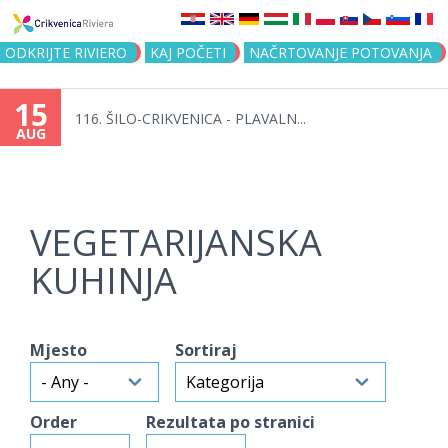
Jump to navigation
ODKRIJTE RIVIERO
KAJ POČETI
NAČRTOVANJE POTOVANJA
15
116. ŠILO-CRIKVENICA - PLAVALN...
AUG
VEGETARIJANSKA
KUHINJA
Mjesto
Sortiraj
Order
Rezultata po stranici