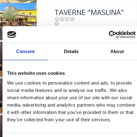
Udaljenost od mora:
5 m
TAVERNE "MASLINA"
Mjesto:
Mjesto: Crikvenica
BUFFET "TEA"
Consent
Details
About
Mjesto:
Mjesto: Crikvenica
This website uses cookies
We use cookies to personalise content and ads, to provide
RISTORANTE "RIVA"
social media features and to analyse our traffic. We also
share information about your use of our site with our social
media, advertising and analytics partners who may combine
Mjesto:
Mjesto: Selce
it with other information that you’ve provided to them or that
Udaljenost od mora:
0 m
they’ve collected from your use of their services.
BISTRO "GRILL
CRIKVENICA"