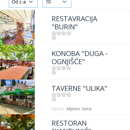
RESTAVRACIJA
"BURIN"
Mjesto:
Mjesto: Crikvenica
KONOBA "DUGA -
Udaljenost od mora:
100 m
OGNJIŠĆE"
Mjesto:
Mjesto: Crikvenica
TAVERNE "ULIKA"
Udaljenost od mora:
300 m
Mjesto:
Mjesto: Selce
Udaljenost od mora:
5 m
RESTORAN