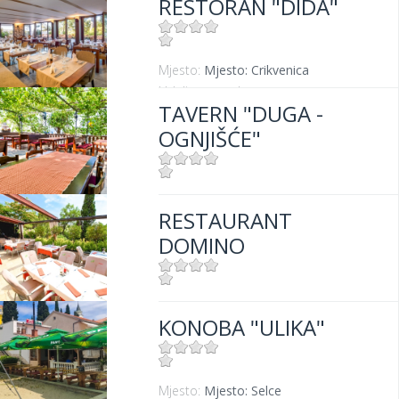
RESTORAN "DIDA"
Udaljenost od mora:
100 m
Mjesto:
Mjesto: Crikvenica
Udaljenost od mora:
50 m
TAVERN "DUGA -
OGNJIŠĆE"
Mjesto:
Mjesto: Crikvenica
RESTAURANT
Udaljenost od mora:
300 m
DOMINO
Mjesto:
Mjesto: Dramalj
KONOBA "ULIKA"
Mjesto:
Mjesto: Selce