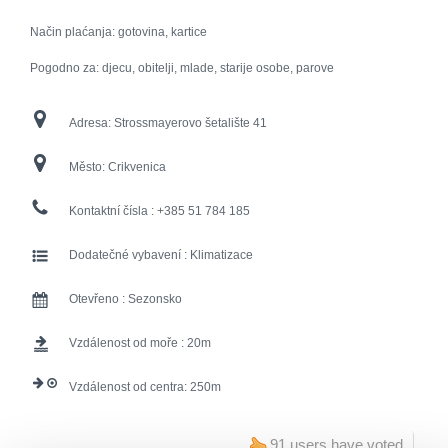
Način plaćanja: gotovina, kartice
Pogodno za: djecu, obitelji, mlade, starije osobe, parove
Adresa:
Strossmayerovo šetalište 41
Město:
Crikvenica
Kontaktní čísla :
+385 51 784 185
Dodatečné vybavení :
Klimatizace
Otevřeno :
Sezonsko
Vzdálenost od moře :
20
Vzdálenost od centra:
250
91 users have voted.