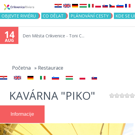
Jump to navigation
OBJEVTE RIVIÉRU
CO DĚLAT
PLÁNOVÁNÍ CESTY
KDE SE 
14
Den Města Crikvenice - Toni C...
AUG
You
are
Početna
»
Restaurace
here
KAVÁRNA "PIKO"
Informacije