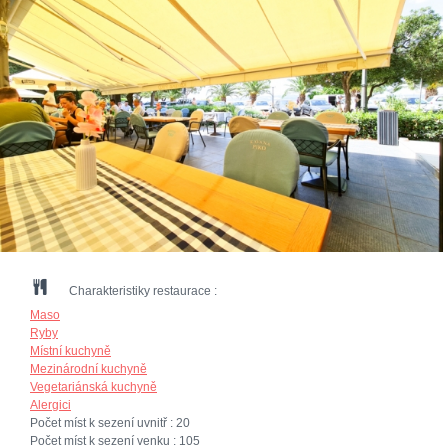
Charakteristiky restaurace :
Maso
Ryby
Místní kuchyně
Mezinárodní kuchyně
Vegetariánská kuchyně
Alergici
Počet míst k sezení uvnitř :
20
Počet míst k sezení venku :
105