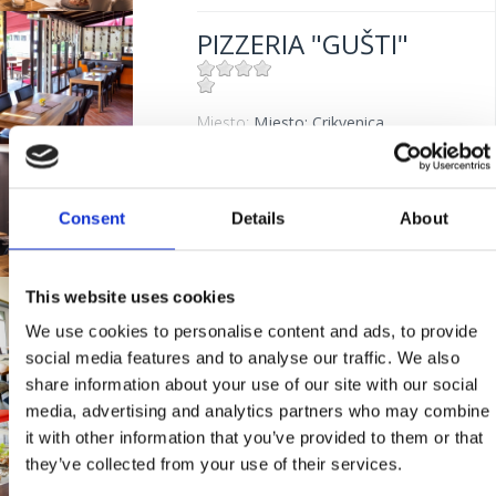
Mjesto:
Mjesto: Dramalj
PIZZERIA "GUŠTI"
Udaljenost od mora:
10 m
Mjesto:
Mjesto: Crikvenica
Udaljenost od mora:
300 m
TAVERN "PANDORA"
Consent
Details
About
Mjesto:
Mjesto: Crikvenica
This website uses cookies
BISTRO "MIKA"
We use cookies to personalise content and ads, to provide
social media features and to analyse our traffic. We also
share information about your use of our site with our social
Mjesto:
Mjesto: Crikvenica
media, advertising and analytics partners who may combine
Udaljenost od mora:
400 m
TAVERN "KAROCA"
it with other information that you’ve provided to them or that
they’ve collected from your use of their services.