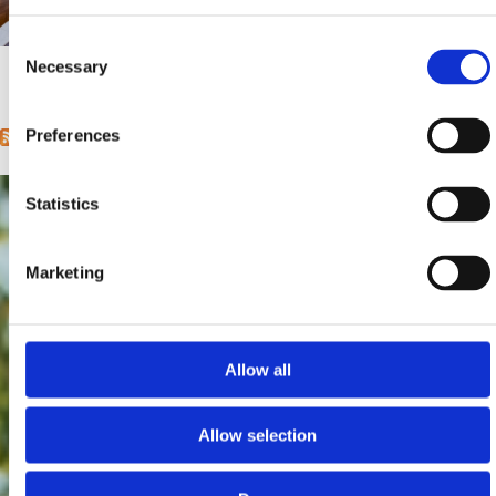
Mjesto:
Mjesto: Crikvenica
Consent
Udaljenost od mora:
400 m
Necessary
Selection
1
2
3
4
5
6
7
8
9
…
next ›
last »
Pages
Preferences
Statistics
Marketing
Allow all
Allow selection