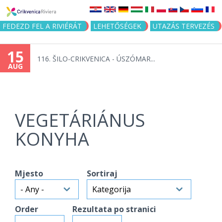
Jump to navigation
FEDEZD FEL A RIVIÉRÁT
LEHETŐSÉGEK
UTAZÁS TERVEZÉS
15
116. ŠILO-CRIKVENICA - ÚSZÓMAR...
AUG
VEGETÁRIÁNUS
KONYHA
Mjesto
Sortiraj
Order
Rezultata po stranici