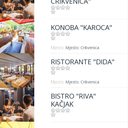
CRIKVENICA"
Mjesto:
Mjesto: Crikvenica
KONOBA "KAROCA"
Udaljenost od mora:
10 m
Mjesto:
Mjesto: Crikvenica
Udaljenost od mora:
400 m
RISTORANTE "DIDA"
Mjesto:
Mjesto: Crikvenica
Udaljenost od mora:
50 m
BISTRO "RIVA"
KAČJAK
Mjesto:
Mjesto: Dramalj