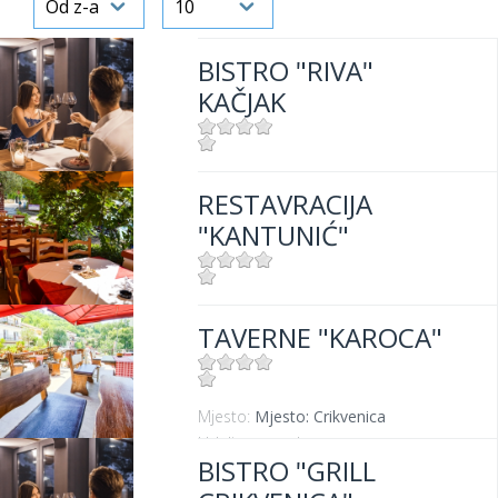
BISTRO "RIVA"
KAČJAK
Mjesto:
Mjesto: Dramalj
RESTAVRACIJA
Udaljenost od mora:
10 m
"KANTUNIĆ"
Mjesto:
Mjesto: Selce
TAVERNE "KAROCA"
Udaljenost od mora:
10 m
Mjesto:
Mjesto: Crikvenica
Udaljenost od mora:
400 m
BISTRO "GRILL