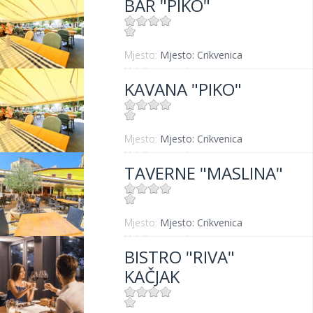
BAR "PIKO"
Udaljenost od mora:
10 m
Mjesto:
Mjesto: Crikvenica
Udaljenost od mora:
20 m
KAVANA "PIKO"
Mjesto:
Mjesto: Crikvenica
Udaljenost od mora:
20 m
TAVERNE "MASLINA"
Mjesto:
Mjesto: Crikvenica
Udaljenost od mora:
100 m
BISTRO "RIVA"
KAČJAK