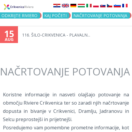
Jump to navigation
ODKRIJTE RIVIERO
KAJ POČETI
NAČRTOVANJE POTOVANJA
15
116. ŠILO-CRIKVENICA - PLAVALN...
AUG
NAČRTOVANJE POTOVANJA
Koristne informacije in nasveti olajšajo potovanje na
območju Riviere Crikvenica ter so zaradi njih načrtovanje
dopusta in bivanje v Crikvenici, Dramlju, Jadranovu in
Selcu preprostejši in prijetnejši.
Posredujemo vam pomembne prometne informacije, kot