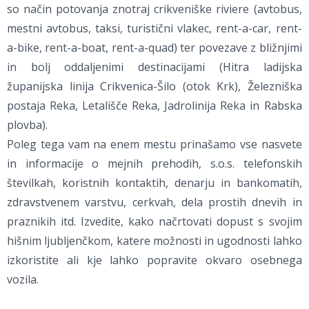
so način potovanja znotraj crikveniške riviere (avtobus,
mestni avtobus, taksi, turistični vlakec, rent-a-car, rent-
a-bike, rent-a-boat, rent-a-quad) ter povezave z bližnjimi
in bolj oddaljenimi destinacijami (Hitra ladijska
županijska linija Crikvenica-Šilo (otok Krk), Železniška
postaja Reka, Letališče Reka, Jadrolinija Reka in Rabska
plovba).
Poleg tega vam na enem mestu prinašamo vse nasvete
in informacije o mejnih prehodih, s.o.s. telefonskih
številkah, koristnih kontaktih, denarju in bankomatih,
zdravstvenem varstvu, cerkvah, dela prostih dnevih in
praznikih itd. Izvedite, kako načrtovati dopust s svojim
hišnim ljubljenčkom, katere možnosti in ugodnosti lahko
izkoristite ali kje lahko popravite okvaro osebnega
vozila.