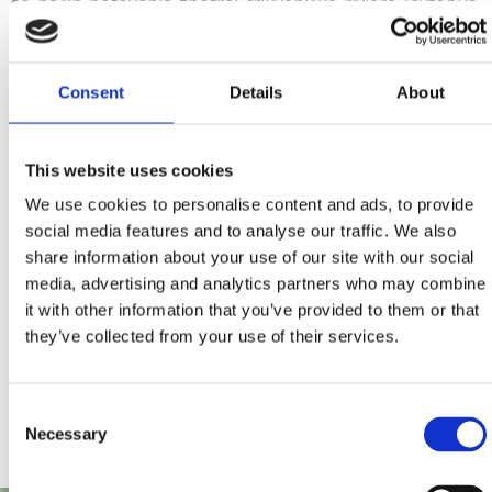
so način potovanja znotraj crikveniške riviere (avtobus,
mestni avtobus, taksi, turistični vlakec, rent-a-car, rent-
a-bike, rent-a-boat, rent-a-quad) ter povezave z bližnjimi
Consent
Details
About
in bolj oddaljenimi destinacijami (Hitra ladijska
županijska linija Crikvenica-Šilo (otok Krk), Železniška
postaja Reka, Letališče Reka, Jadrolinija Reka in Rabska
This website uses cookies
plovba).
We use cookies to personalise content and ads, to provide
Poleg tega vam na enem mestu prinašamo vse nasvete
social media features and to analyse our traffic. We also
in informacije o mejnih prehodih, s.o.s. telefonskih
share information about your use of our site with our social
številkah, koristnih kontaktih, denarju in bankomatih,
media, advertising and analytics partners who may combine
zdravstvenem varstvu, cerkvah, dela prostih dnevih in
it with other information that you’ve provided to them or that
they’ve collected from your use of their services.
praznikih itd. Izvedite, kako načrtovati dopust s svojim
hišnim ljubljenčkom, katere možnosti in ugodnosti lahko
izkoristite ali kje lahko popravite okvaro osebnega
Consent
vozila.
Necessary
Selection