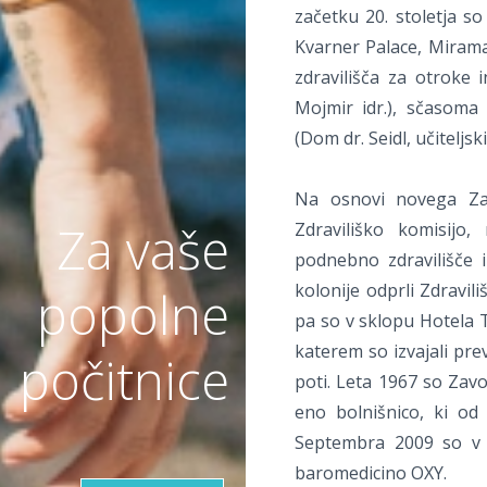
začetku 20. stoletja so
Kvarner Palace, Mirama
zdravilišča za otroke 
Mojmir idr.), sčasoma 
(Dom dr. Seidl, učiteljski
Na osnovi novega Za
Za vaše
Zdraviliško komisijo
podnebno zdravilišče 
kolonije odprli Zdravil
popolne
pa so v sklopu Hotela T
katerem so izvajali prev
počitnice
poti. Leta 1967 so Zavo
eno bolnišnico, ki od 
Septembra 2009 so v s
baromedicino OXY.