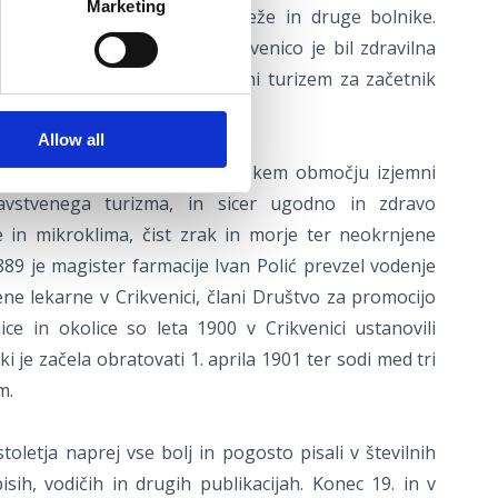
Marketing
ve bolne brate, romarje, reveže in druge bolnike.
rane prihode turistov v Crikvenico je bil zdravilna
aka, tako da velja zdravstveni turizem za začetnik
nici.
Allow all
gotovili, da so tu na crikveniškem območju izjemni
avstvenega turizma, in sicer ugodno in zdravo
in mikroklima, čist zrak in morje ter neokrnjene
89 je magister farmacije Ivan Polić prevzel vodenje
e lekarne v Crikvenici, člani Društvo za promocijo
ice in okolice so leta 1900 v Crikvenici ustanovili
i je začela obratovati 1. aprila 1901 ter sodi med tri
m.
stoletja naprej vse bolj in pogosto pisali v številnih
sih, vodičih in drugih publikacijah. Konec 19. in v