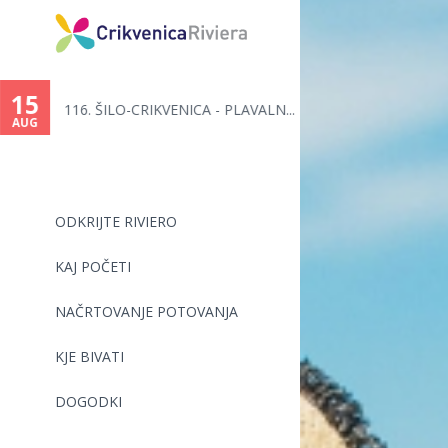
You
are
15
116. ŠILO-CRIKVENICA - PLAVALN...
here
AUG
ODKRIJTE RIVIERO
KAJ POČETI
NAČRTOVANJE POTOVANJA
KJE BIVATI
DOGODKI