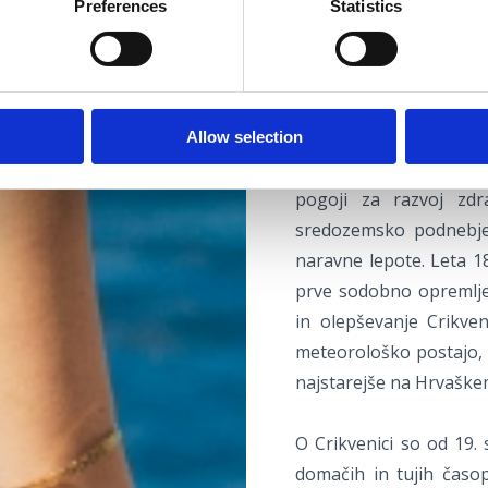
Preferences
Statistics
in bolnišnica za njiho
Razlog za prve organizi
moč sonca, morja in zr
razvoja turizma v Crikve
Allow selection
Že v 19. stoletju so u
pogoji za razvoj zdr
sredozemsko podnebje 
naravne lepote. Leta 18
prve sodobno opremljen
in olepševanje Crikven
meteorološko postajo, k
najstarejše na Hrvaške
O Crikvenici so od 19. 
domačih in tujih časopi