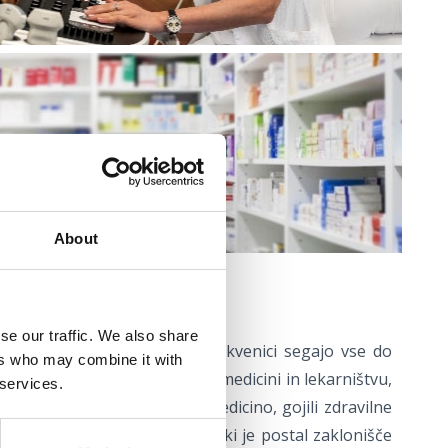
About
turizma
se our traffic. We also share
n zdraviliške dejavnosti v Crikvenici segajo vse do
ers who may combine it with
 posebno pozornost posvečali medicini in lekarništvu,
 services.
okopise, knjige in ljudsko medicino, gojili zdravilne
 namembnost dela samostana, ki je postal zaklonišče