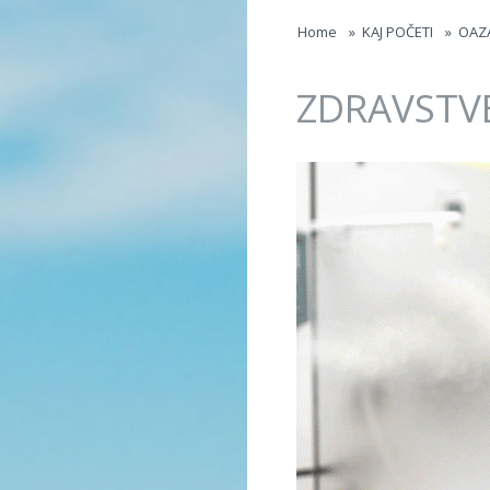
Jump to navigation
Home
»
KAJ POČETI
»
OAZ
ZDRAVSTV