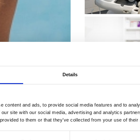
LEKARNE
Details
Razvoj zdravstvenega 
e content and ads, to provide social media features and to analy
Korenine zdravstvene i
 our site with our social media, advertising and analytics partn
reda pavlinistov, ki so
 provided to them or that they’ve collected from your use of their
proučevali medicinske r
rastline in spremenili