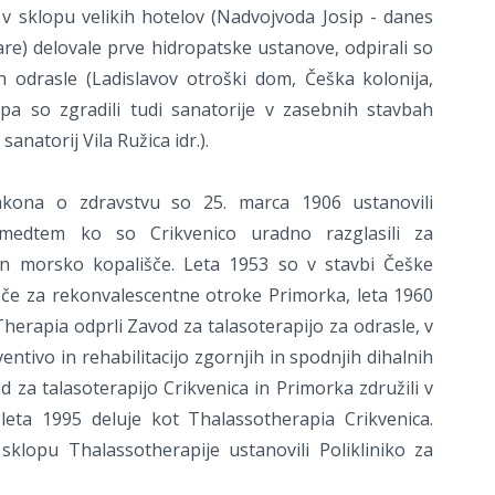
 v sklopu velikih hotelov (Nadvojvoda Josip - danes
re) delovale prve hidropatske ustanove, odpirali so
in odrasle (Ladislavov otroški dom, Češka kolonija,
pa so zgradili tudi sanatorije v zasebnih stavbah
 sanatorij Vila Ružica idr.).
kona o zdravstvu so 25. marca 1906 ustanovili
, medtem ko so Crikvenico uradno razglasili za
in morsko kopališče. Leta 1953 so v stavbi Češke
išče za rekonvalescentne otroke Primorka, leta 1960
herapia odprli Zavod za talasoterapijo za odrasle, v
entivo in rehabilitacijo zgornjih in spodnjih dihalnih
d za talasoterapijo Crikvenica in Primorka združili v
leta 1995 deluje kot Thalassotherapia Crikvenica.
klopu Thalassotherapije ustanovili Polikliniko za