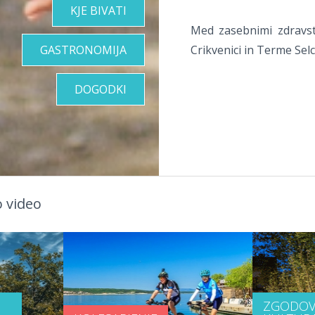
KJE BIVATI
Med zasebnimi zdravst
GASTRONOMIJA
Crikvenici in Terme Selc
DOGODKI
 video
ZGODOV