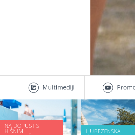
Multimediji
Promo
NA DOPUST S
HIŠNIM
LJUBEZENSKA