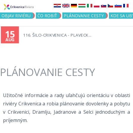
Jump to navigation
OBJAV RIVIÉRU
ČO ROBIŤ
PLÁNOVANIE CESTY
KDE SA UB
15
116. ŠILO-CRIKVENICA - PLAVECK...
AUG
PLÁNOVANIE CESTY
Užitočné informácie a rady uľahčujú orientáciu v oblasti
riviéry Crikvenica a robia plánovanie dovolenky a pobytu
v Crikvenici, Dramlju, Jadranove a Selci jednoduchým a
príjemným.