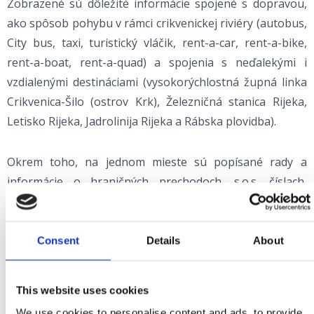
Zobrazené sú dôležité informácie spojené s dopravou,
ako spôsob pohybu v rámci crikvenickej riviéry (autobus,
City bus, taxi, turistický vláčik, rent-a-car, rent-a-bike,
rent-a-boat, rent-a-quad) a spojenia s neďalekými i
vzdialenými destináciami (vysokorýchlostná župná linka
Crikvenica-Šilo (ostrov Krk), Železničná stanica Rijeka,
Letisko Rijeka, Jadrolinija Rijeka a Rábska plovidba).
Okrem toho, na jednom mieste sú popísané rady a
informácie o hraničných prechodoch, s.o.s. číslach,
užitočných kontaktoch, peniazoch a bankomatoch,
ochrane zdravia, kostoloch, sviatkoch a dňoch
pracovného voľna a podobne. Zistite ako si naplánovať
Consent
Details
About
dovolenku s vašim domácim miláčikom, aké sú možnosti
a výhody a kde opraviť poruchu na osobnom
This website uses cookies
automobile.
We use cookies to personalise content and ads, to provide