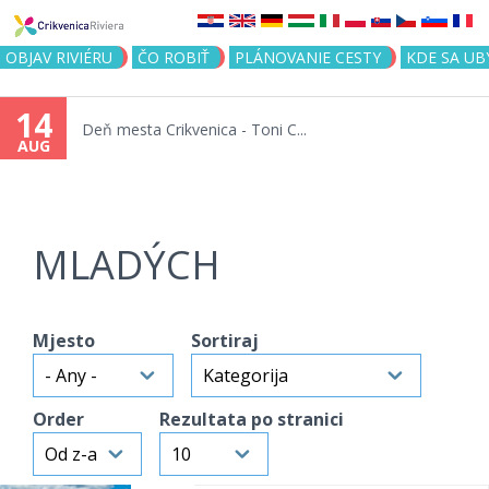
Jump to navigation
OBJAV RIVIÉRU
ČO ROBIŤ
PLÁNOVANIE CESTY
KDE SA UB
14
Deň mesta Crikvenica - Toni C...
AUG
MLADÝCH
Mjesto
Sortiraj
Order
Rezultata po stranici