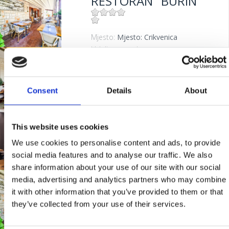
RESTORAN "BURIN"
Mjesto:
Mjesto: Crikvenica
Udaljenost od mora:
100 m
RESTORAN "FERAL"
Consent
Details
About
Mjesto:
Mjesto: Jadranovo
Udaljenost od mora:
5 m
RESTAURANT
This website uses cookies
"RUBIN"
We use cookies to personalise content and ads, to provide
social media features and to analyse our traffic. We also
share information about your use of our site with our social
Mjesto:
Mjesto: Crikvenica
media, advertising and analytics partners who may combine
RESTAURANT
it with other information that you’ve provided to them or that
"BURIN"
they’ve collected from your use of their services.