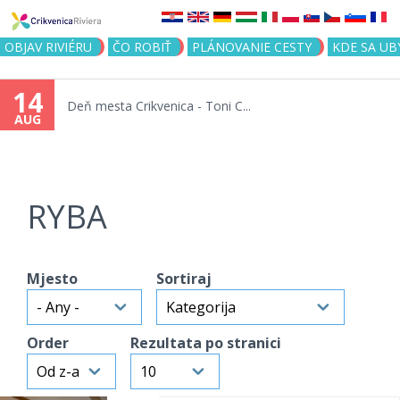
Jump to navigation
OBJAV RIVIÉRU
ČO ROBIŤ
PLÁNOVANIE CESTY
KDE SA UB
14
Deň mesta Crikvenica - Toni C...
AUG
RYBA
Mjesto
Sortiraj
Order
Rezultata po stranici