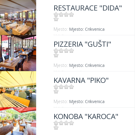
RESTAURACE "DIDA"
Mjesto:
Mjesto: Crikvenica
Udaljenost od mora:
50 m
PIZZERIA "GUŠTI"
Mjesto:
Mjesto: Crikvenica
Udaljenost od mora:
300 m
KAVARNA "PIKO"
Mjesto:
Mjesto: Crikvenica
Udaljenost od mora:
20 m
KONOBA "KAROCA"