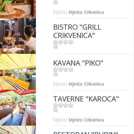
Mjesto:
Mjesto: Crikvenica
BISTRO "GRILL
CRIKVENICA"
Mjesto:
Mjesto: Crikvenica
KAVANA "PIKO"
Udaljenost od mora:
10 m
Mjesto:
Mjesto: Crikvenica
Udaljenost od mora:
20 m
TAVERNE "KAROCA"
Mjesto:
Mjesto: Crikvenica
Udaljenost od mora:
400 m